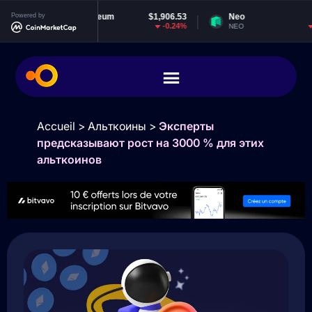
Powered by
Ethereum
$1,906.53
Neo
$1.84
-0.24%
-1.88%
ETH
NEO
Accueil
>
Альткоины
>
Эксперты
предсказывают рост на 3000 % для этих
альткоинов