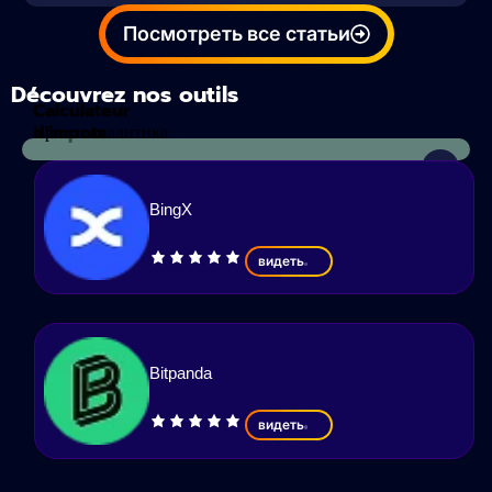
Посмотреть все статьи
Découvrez nos outils
Calculateur
d'impots
Криптоаналитика
BingX
видеть
Bitpanda
видеть