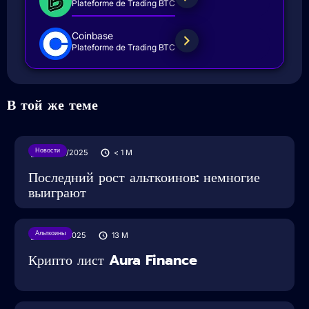
Plateforme de Trading BTC
Coinbase
Plateforme de Trading BTC
В той же теме
Новости
04/04/2025
< 1
M
Последний рост альткоинов: немногие
выиграют
Альткоины
10/02/2025
13
M
Крипто лист Aura Finance