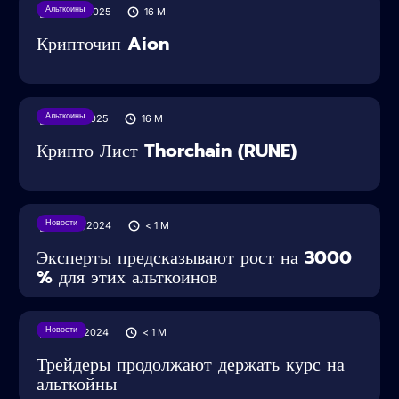
Альткоины
10/02/2025
16
M
Крипточип Aion
Альткоины
19/01/2025
16
M
Крипто Лист Thorchain (RUNE)
Новости
23/12/2024
< 1
M
Эксперты предсказывают рост на 3000
% для этих альткоинов
Новости
26/11/2024
< 1
M
Трейдеры продолжают держать курс на
альткойны