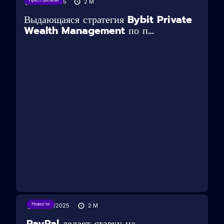
18/08/2025
2
M
Выдающаяся стратегия Bybit Private
Wealth Management по п...
Новости
30/07/2025
2
M
PayPal делает ставку на