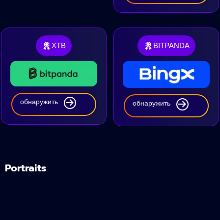
XTB
BITPANDA
обнаружить
обнаружить
Portraits