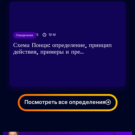
18/03/2025
19
M
Определения
Схема Понци: определение, принцип
действия, примеры и пре...
Посмотреть все определения