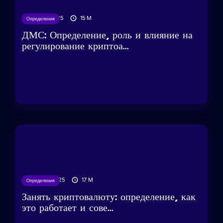
21/03/2025
15
M
Определения
ДМС: Определение, роль и влияние на
регулирование криптоа...
20/03/2025
17
M
Определения
Занять криптовалюту: определение, как
это работает и сове...