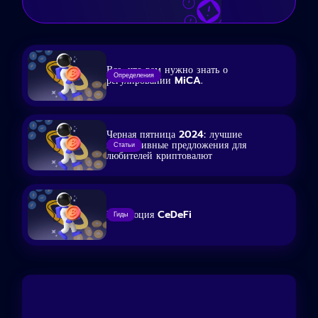
Все, что вам нужно знать о
Определения
регулировании MiCA.
Черная пятница 2024: лучшие
эксклюзивные предложения для
Статьи
любителей криптовалют
Революция CeDeFi
Гиды