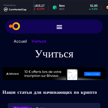
m
Powered by
$1,915.17
Neo
$1.85
EOS
-0.17%
0.6%
NEO
EOS
Accueil
>
Учиться
Учиться
Наши статьи для начинающих по крипто
Пресс-релизы