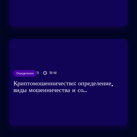
19/03/2025
19
M
Определения
Криптомошенничество: определение,
виды мошенничества и со...