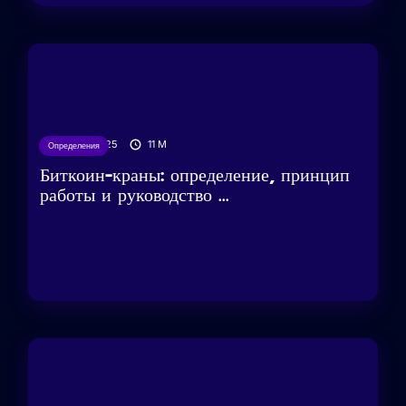
27/03/2025
11
M
Определения
Биткоин-краны: определение, принцип
работы и руководство ...