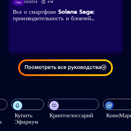
12/04/2024
4
M
Гиды
Все о смартфоне Solana Saga:
производительность и блокчей...
Посмотреть все руководства
Купить
Криптоглоссарий
КоинМар
н
Эфириум