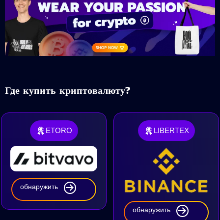
Где купить криптовалюту?
ETORO
LIBERTEX
обнаружить
обнаружить