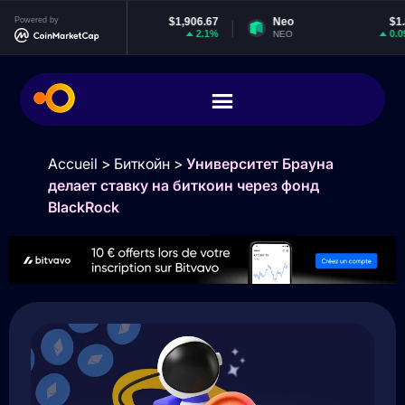
Powered by
Ethereum
$1,906.67
Neo
$1.87
2.1%
0.09%
ETH
NEO
Accueil
>
Биткойн
>
Университет Брауна
делает ставку на биткоин через фонд
BlackRock