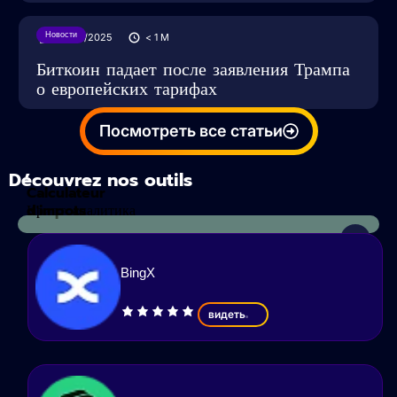
Новости
24/05/2025
< 1
M
Биткоин падает после заявления Трампа
о европейских тарифах
Посмотреть все статьи
Découvrez nos outils
Calculateur
d'impots
Криптоаналитика
BingX
видеть