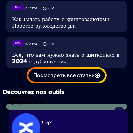
Гиды
16/04/2024
6
M
Как начать работу с криптовалютами
Простое руководство дл...
Гиды
16/04/2024
3
M
Все, что вам нужно знать о шиткоинах в
2024 году: инвести...
Посмотреть все статьи
Découvrez nos outils
Calculateur
d'impots
Криптоаналитика
BingX