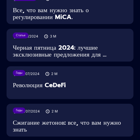
Все, что вам нужно знать о
регулировании MiCA.
Статьи
29/11/2024
3
M
Черная пятница 2024: лучшие
эксклюзивные предложения для ...
Гиды
05/07/2024
2
M
Революция CeDeFi
Гиды
02/07/2024
2
M
Сжигание жетонов: все, что вам нужно
знать