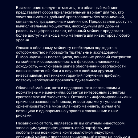
В заключение следует отметить, что облачный майнинг
представляет собой привлекательный вариант для тех, кто
хочет заниматься добычей криптовалюты без ограничений,
связанных с традиционным майнингом. Предоставляя доступ к
вычислительным мощностям, необходимым для добычи
различных цифровых валют, облачный майнинг предлагает
более доступный вход в мир майнинга для инвесторов любого
уровня.
Однако к облачному майнингу необходимо подходить с
осторожностью и проводить тщательные исследования.
Выбор надежных поставщиков, понимание условий контрактов
на майнинг и осведомленность о факторах, влияющих на
доходность, — ключевые шаги в обеспечении безопасности
ваших инвестиций. Как и в случае с любыми другими
инвестициями, нет никаких гарантий получения прибыли,
поэтому необходимо проявлять бдительность.
Облачный майнинг, хотя и подвержен технологическим и
нормативным изменениям, остается интересным аспектом
криптовалютной экосистемы. Оставаясь информированными и
применяя взвешенный подход, инвесторы могут успешно
ориентироваться в мире облачного майнинга, изучая его
потенциал и одновременно управляя связанными с ним
рисками.
Независимо от того, являетесь ли вы опытным инвестором,
желающим диверсифицировать свой портфель, или
любопытным новичком в криптовалютной индустрии,
облачный майнинг предлагает уникальный взгляд на добычу и