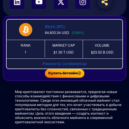
Bitcoin (BTC)
64,603.34
USD
(0.88%)
RANK
MARKET CAP
VOLUME
1
$1.30 T
USD
$23.52 B
USD
Powered by CoinMarketCap
Купить биткойн
Мир криптовалют постоянно развивается, предлагая новые
способы взаимодействия с финансовыми и цифровыми
технологиями. Среди этих инноваций облачный майнинг стал
популярным методом для тех, кто хочет участвовать в добыче
криптовалюты без сложностей, связанных с традиционным
майнингом. Цель этого введения — создать контекст и
объяснить важность облачного майнинга в современной
криптовалютной экосистеме.