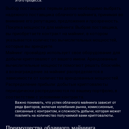
этого процесса:
Выбор поставщика: первым делом необходимо выбрать
надежного поставщика облачного майнинга, принимая во
внимание его репутацию, предложения и прозрачность.
Покупка мощности для майнинга: Выбрав поставщика,
вы приобретаете контракт на майнинг, в котором
указывается количество вычислительных мощностей,
которые вы арендуете.
Майнинг: провайдер использует свое оборудование для
добычи криптовалют от вашего имени. Арендованные
вычислительные мощности помогают решать блокчейн,
а вознаграждение за майнинг распределяется в
зависимости от количества арендованных мощностей.
Распределение прибыли: добытые криптовалюты
периодически распределяются по вашему портфелю, в
соответствии с условиями контракта.
Важно понимать, что успех облачного майнинга зависит от
ряда факторов, включая колебания рынка, комиссионные,
связанные с контрактом, и сложность добычи, которая может
повлиять на количество получаемой вами криптовалюты.
Преимущества облачного майнинга