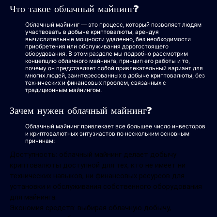
Что такое облачный майнинг?
Облачный майнинг — это процесс, который позволяет людям
участвовать в добыче криптовалюты, арендуя
вычислительные мощности удаленно, без необходимости
приобретения или обслуживания дорогостоящего
оборудования. В этом разделе мы подробно рассмотрим
концепцию облачного майнинга, принцип его работы и то,
почему он представляет собой привлекательный вариант для
многих людей, заинтересованных в добыче криптовалюты, без
технических и финансовых проблем, связанных с
традиционным майнингом.
Зачем нужен облачный майнинг?
Облачный майнинг привлекает все большее число инвесторов
и криптовалютных энтузиастов по нескольким основным
причинам:
Доступность: облачный майнинг делает добычу
криптовалюты доступной для тех, кто не имеет ни
технических навыков, ни финансовых ресурсов для
установки и обслуживания собственного оборудования
для майнинга.
Экономия средств: выбирая облачную добычу,