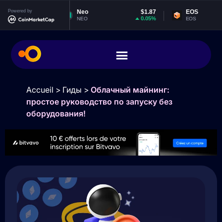
Powered by
Neo
$1.87
EOS
$0.064575
0.05%
-0.48%
NEO
EOS
Accueil
>
Гиды
>
Облачный майнинг:
простое руководство по запуску без
оборудования!