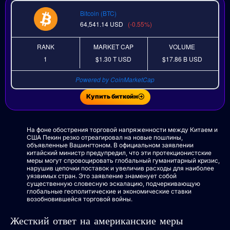
Bitcoin (BTC)
64,541.14
USD
(-0.55%)
RANK
MARKET CAP
VOLUME
1
$1.30 T
USD
$17.86 B
USD
Powered by CoinMarketCap
Купить биткойн
На фоне обострения торговой напряженности между Китаем и
США Пекин резко отреагировал на новые пошлины,
объявленные Вашингтоном. В официальном заявлении
китайский министр предупредил, что эти протекционистские
меры могут спровоцировать глобальный гуманитарный кризис,
нарушив цепочки поставок и увеличив расходы для наиболее
уязвимых стран. Это заявление знаменует собой
существенную словесную эскалацию, подчеркивающую
глобальные геополитические и экономические ставки
возобновившейся торговой войны.
Жесткий ответ на американские меры