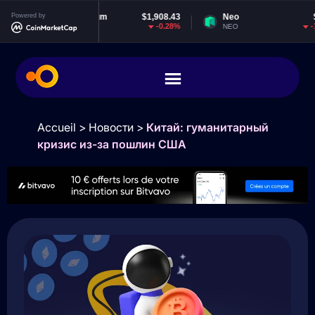
Powered by
Ethereum
$1,908.43
Neo
$1.84
-0.28%
-1.89%
ETH
NEO
Accueil
>
Новости
>
Китай: гуманитарный
кризис из-за пошлин США