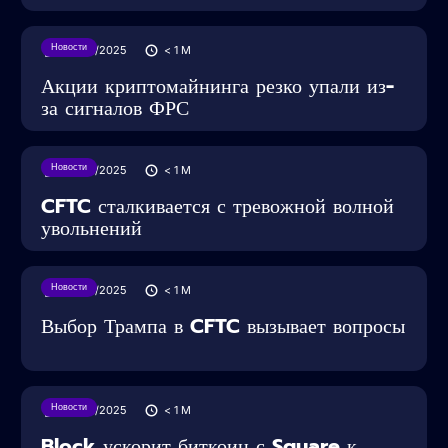
Новости
29/05/2025
< 1
M
Акции криптомайнинга резко упали из-
за сигналов ФРС
Новости
28/05/2025
< 1
M
CFTC сталкивается с тревожной волной
увольнений
Новости
28/05/2025
< 1
M
Выбор Трампа в CFTC вызывает вопросы
Новости
28/05/2025
< 1
M
Block ускорит биткоин с Square к