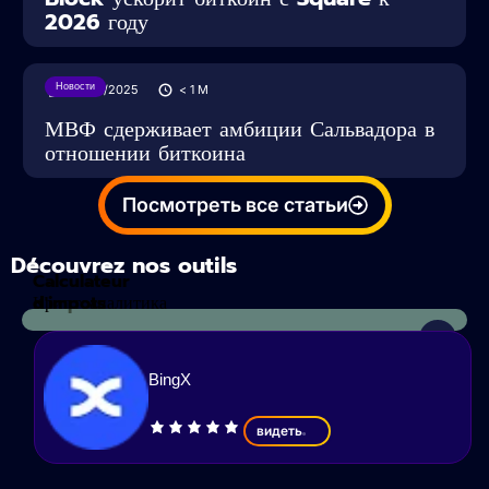
2026 году
Новости
28/05/2025
< 1
M
МВФ сдерживает амбиции Сальвадора в
отношении биткоина
Посмотреть все статьи
Découvrez nos outils
Calculateur
d'impots
Криптоаналитика
BingX
видеть