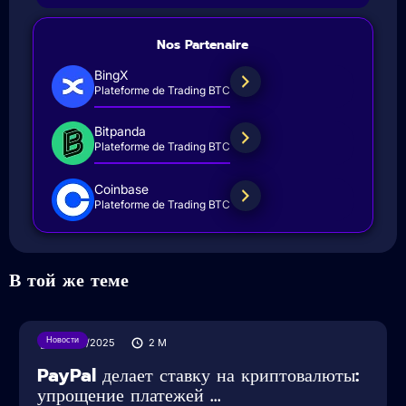
Nos Partenaire
BingX
Plateforme de Trading BTC
Bitpanda
Plateforme de Trading BTC
Coinbase
Plateforme de Trading BTC
В той же теме
Новости
30/07/2025
2
M
PayPal делает ставку на криптовалюты:
упрощение платежей ...