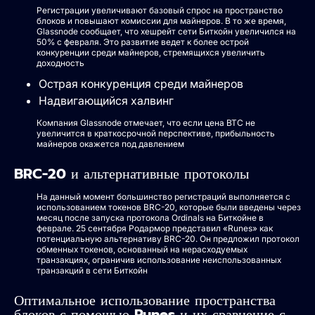
Регистрации увеличивают базовый спрос на пространство
блоков и повышают комиссии для майнеров. В то же время,
Glassnode сообщает, что хешрейт сети Биткойн увеличился на
50% с февраля. Это развитие ведет к более острой
конкуренции среди майнеров, стремящихся увеличить
доходность
Острая конкуренция среди майнеров
Надвигающийся халвинг
Компания Glassnode отмечает, что если цена BTC не
увеличится в краткосрочной перспективе, прибыльность
майнеров окажется под давлением
BRC-20 и альтернативные протоколы
На данный момент большинство регистраций выполняется с
использованием токенов BRC-20, которые были введены через
месяц после запуска протокола Ordinals на Биткойне в
феврале. 25 сентября Родармор представил «Runes» как
потенциальную альтернативу BRC-20. Он предложил протокол
обменных токенов, основанный на нерасходуемых
транзакциях, ограничив использование неиспользованных
транзакций в сети Биткойн
Оптимальное использование пространства
блоков с помощью Runes и их сравнение с