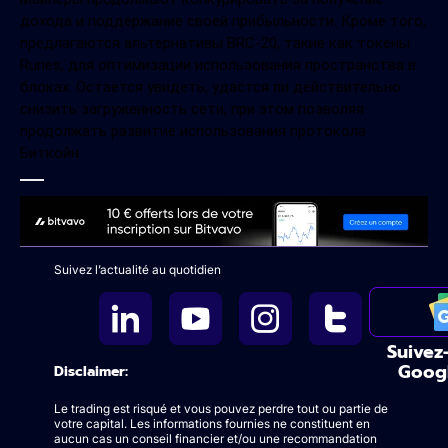
дохода и поддержание своей прибыльности. Кроме того,
предлагаются альтернативы BRC-20, такие как токены
Runes, для оптимизации использования пространства в
блоках. Остается увидеть, удастся ли действительно
снизить загруженность сети, при этом позволяя
продолжать развитие использования протокола
Биткойн
Suivez l’actualité au quotidien
Suivez
Goog
Disclaimer:
Le trading est risqué et vous pouvez perdre tout ou partie de
votre capital. Les informations fournies ne constituent en
aucun cas un conseil financier et/ou une recommandation