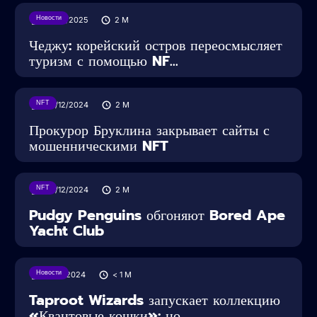
Новости
06/01/2025
2
M
Чеджу: корейский остров переосмысляет
туризм с помощью NF...
NFT
09/12/2024
2
M
Прокурор Бруклина закрывает сайты с
мошенническими NFT
NFT
09/12/2024
2
M
Pudgy Penguins обгоняют Bored Ape
Yacht Club
Новости
15/01/2024
< 1
M
Taproot Wizards запускает коллекцию
«Квантовые кошки»: но...