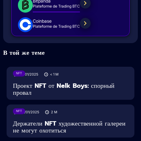
Bitpanda
Plateforme de Trading BTC
Coinbase
Plateforme de Trading BTC
В той же теме
NFT
31/01/2025
< 1
M
Проект NFT от Nelk Boys: спорный
провал
NFT
08/01/2025
2
M
Держатели NFT художественной галереи
не могут охотиться