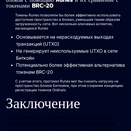
токенами BRC-20
Токены Runes позволяли бы более эффективно использовать
доступное пространство в блоках, уменьшая таким образом
загруженность сети. Вот несколько ключевых аспектов,
касающихся Runes
Основывается на нерасходуемых выходах
транзакций (UTXO)
Не генерирует неиспользуемые UTXO в сети
Биткойн
Потенциально более эффективная альтернатива
токенам BRC-20
С учетом этого, протокол Runes мог бы снизить нагрузку на
пространство блоков Биткойна, при этом сохраняя концепцию
регистрации токенов Ordinals
Заключение
Токены Ordinals не заменили денежные транзакции в
использовании пространства блоков в сети Биткойн.
Майнеры продолжают конкурировать за получение