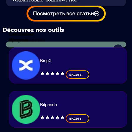
Посмотреть все статьи
Découvrez nos outils
Calculateur
d'impots
Криптоаналитика
BingX
видеть
Bitpanda
видеть