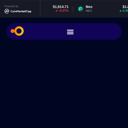
Powered by
Ethereum
$1,914.71
Neo
$1.85
-0.07%
0.36%
ETH
NEO