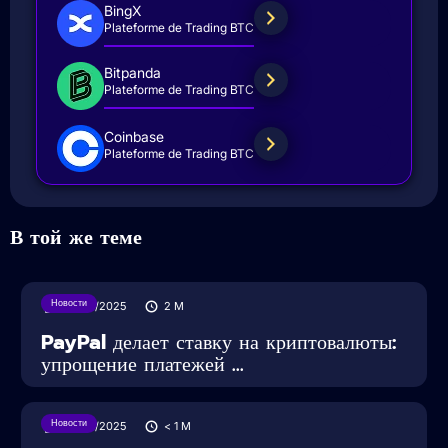
BingX
Plateforme de Trading BTC
Bitpanda
Plateforme de Trading BTC
Coinbase
Plateforme de Trading BTC
В той же теме
Новости
30/07/2025
2
M
PayPal делает ставку на криптовалюты:
упрощение платежей ...
Новости
29/05/2025
< 1
M