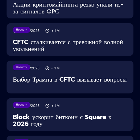
Акции криптомайнинга резко упали из-
за сигналов ФРС
Новости
28/05/2025
< 1
M
CFTC сталкивается с тревожной волной
увольнений
Новости
28/05/2025
< 1
M
Выбор Трампа в CFTC вызывает вопросы
Новости
28/05/2025
< 1
M
Block ускорит биткоин с Square к
2026 году