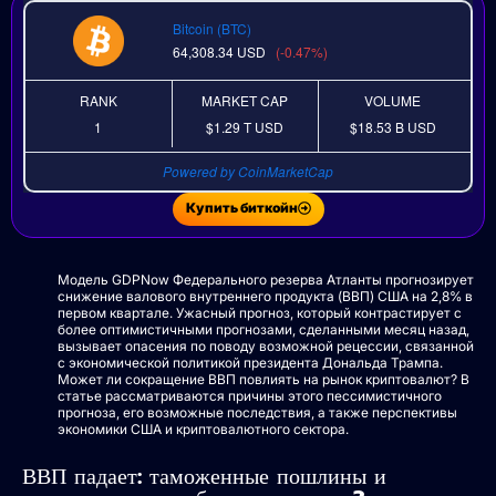
Bitcoin (BTC)
64,308.34
USD
(-0.47%)
RANK
MARKET CAP
VOLUME
1
$1.29 T
USD
$18.53 B
USD
Powered by CoinMarketCap
Купить биткойн
Модель GDPNow Федерального резерва Атланты прогнозирует
снижение валового внутреннего продукта (ВВП) США на 2,8% в
первом квартале. Ужасный прогноз, который контрастирует с
более оптимистичными прогнозами, сделанными месяц назад,
вызывает опасения по поводу возможной рецессии, связанной
с экономической политикой президента Дональда Трампа.
Может ли сокращение ВВП повлиять на рынок криптовалют? В
статье рассматриваются причины этого пессимистичного
прогноза, его возможные последствия, а также перспективы
экономики США и криптовалютного сектора.
ВВП падает: таможенные пошлины и