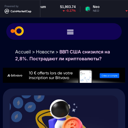
Powered by
Ethereum
$1,903.74
Neo
$1.85
-0.17%
-0.88%
ETH
NEO
Accueil
>
Новости
>
ВВП США снизился на
2,8%. Пострадают ли криптовалюты?