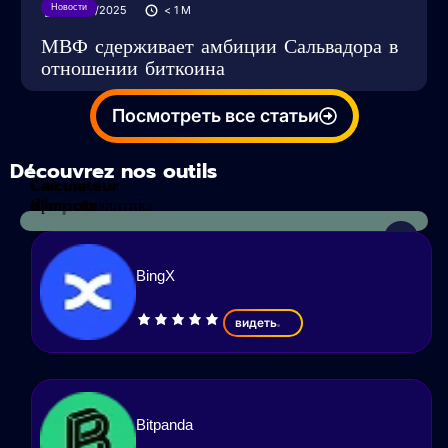
Новости
28/05/2025
< 1
M
МВФ сдерживает амбиции Сальвадора в
отношении биткоина
Посмотреть все статьи
Découvrez nos outils
Calculateur
d'impots
Криптоаналитика
BingX
видеть
Bitpanda