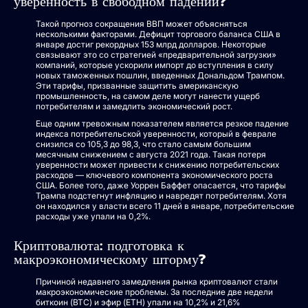
уверенность в свободном падении?
Такой прогноз сокращения ВВП может объясняться
несколькими факторами. Дефицит торгового баланса США в
январе достиг рекордных 153 млрд долларов. Некоторые
связывают это со стратегией «предварительной загрузки»
компаний, которые ускорили импорт до вступления в силу
новых таможенных пошлин, введенных Дональдом Трампом.
Эти тарифы, призванные защитить американскую
промышленность, на самом деле могут нанести ущерб
потребителям и замедлить экономический рост.
Еще одним тревожным показателем является резкое падение
индекса потребительской уверенности, который в феврале
снизился со 105,3 до 98,3, что стало самым большим
месячным снижением с августа 2021 года. Такая потеря
уверенности может привести к снижению потребительских
расходов — ключевого компонента экономического роста
США. Более того, даже Уоррен Баффет опасается, что тарифы
Трампа подстегнут инфляцию и навредят потребителям. Хотя
он находился у власти всего 11 дней в январе, потребительские
расходы уже упали на 0,2%.
Криптовалюта: подготовка к
макроэкономическому шторму?
Причиной недавнего замедления рынка криптовалют стали
макроэкономические проблемы. За последние две недели
биткоин (BTC) и эфир (ETH) упали на 10,2% и 21,6%