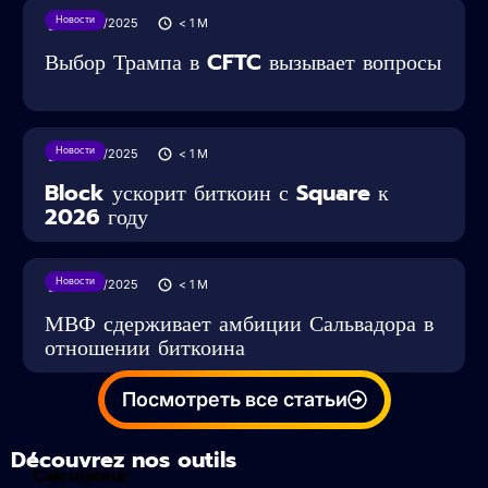
Новости
28/05/2025
< 1
M
Выбор Трампа в CFTC вызывает вопросы
Новости
28/05/2025
< 1
M
Block ускорит биткоин с Square к
2026 году
Новости
28/05/2025
< 1
M
МВФ сдерживает амбиции Сальвадора в
отношении биткоина
Посмотреть все статьи
Découvrez nos outils
Calculateur