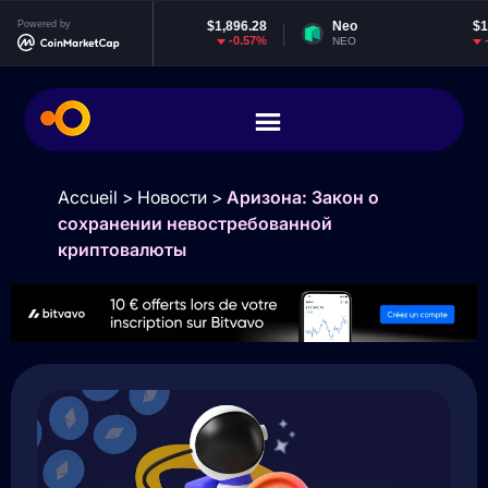
Powered by
Ethereum
$1,896.28
Neo
$1.83
-0.57%
-2%
ETH
NEO
Accueil
>
Новости
>
Аризона: Закон о
сохранении невостребованной
криптовалюты