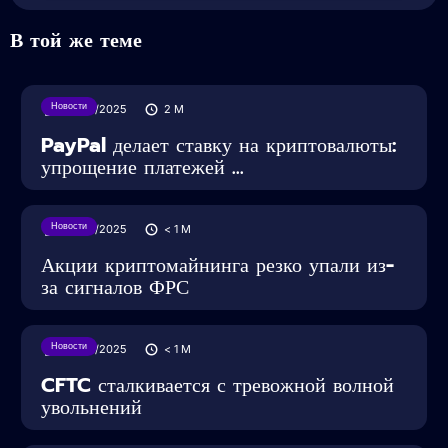
В той же теме
Новости
30/07/2025
2
M
PayPal делает ставку на криптовалюты:
упрощение платежей ...
Новости
29/05/2025
< 1
M
Акции криптомайнинга резко упали из-
за сигналов ФРС
Новости
28/05/2025
< 1
M
CFTC сталкивается с тревожной волной
увольнений