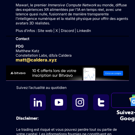
Mawari, le premier
Immersive Compute Network
au monde, diffuse
des expériences XR alimentées par l’IA en temps réel, avec une
latence quasi nulle, fusionnant de manière transparente
l’intelligence numérique et la réalité physique pour offrir des agents
avatars 3D réalistes.
Plus d’infos : Site web | X | Discord | LinkedIn
Contact
PDG
Matthew Katz
Constellation Labs, d/b/a Caldera
matt@caldera.xyz
Suivez l’actualité au quotidien
Suivez
Goog
Disclaimer:
Le trading est risqué et vous pouvez perdre tout ou partie de
votre capital. Les informations fournies ne constituent en