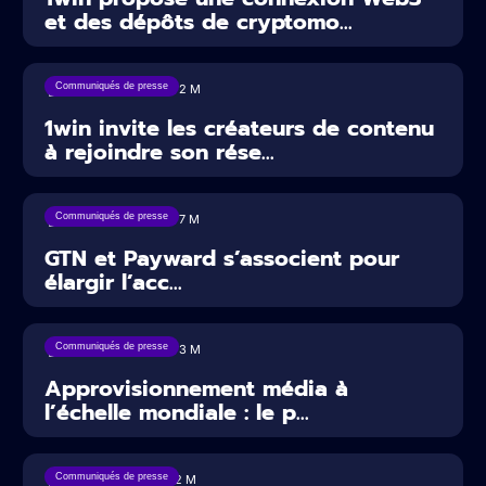
et des dépôts de cryptomo...
Communiqués de presse
23/07/2026
2
M
1win invite les créateurs de contenu
à rejoindre son rése...
Communiqués de presse
23/07/2026
7
M
GTN et Payward s’associent pour
élargir l’acc...
Communiqués de presse
20/07/2026
3
M
Approvisionnement média à
l’échelle mondiale : le p...
Communiqués de presse
17/07/2026
2
M