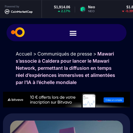
Ethereum
Powered by
$1,914.06
Neo
$1.85
2.17%
-0.39%
ETH
NEO
Accueil
>
Communiqués de presse
>
Mawari
s’associe à Caldera pour lancer le Mawari
Network, permettant la diffusion en temps
réel d’expériences immersives et alimentées
par l’IA à l’échelle mondiale