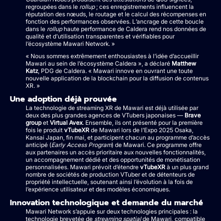
regroupées dans le
rollup
; ces enregistrements influencent la
réputation des nœuds, le routage et le calcul des récompenses en
fonction des performances observées. L’ancrage de cette boucle
dans le
rollup
haute performance de Caldera rend nos données de
qualité et d’utilisation transparentes et vérifiables pour
l’écosystème Mawari Network. »
« Nous sommes extrêmement enthousiastes à l’idée d’accueillir
Mawari au sein de l’écosystème Caldera », a déclaré
Matthew
Katz
, PDG de Caldera. « Mawari innove en ouvrant une toute
nouvelle application de la blockchain pour la diffusion de contenus
XR. »
Une adoption déjà prouvée
La technologie de streaming XR de Mawari est déjà utilisée par
deux des plus grandes agences de VTubers japonaises —
Brave
group
et
Virtual Avex
. Ensemble, ils ont présenté pour la première
fois le produit
vTubeXR
de Mawari lors de l’Expo 2025 Osaka,
Kansai Japan, fin mai, et participent chacun au programme d’accès
anticipé (
Early Access Program
) de Mawari. Ce programme offre
aux partenaires un accès prioritaire aux nouvelles fonctionnalités,
un accompagnement dédié et des opportunités de monétisation
personnalisées. Mawari prévoit d’étendre
vTubeXR
à un plus grand
nombre de sociétés de production VTuber et de détenteurs de
propriété intellectuelle, soutenant ainsi l’évolution à la fois de
l’expérience utilisateur et des modèles économiques.
Innovation technologique et demande du marché
Mawari Network s’appuie sur deux technologies principales : la
technologie brevetée de
streaming spatial
de Mawari, compatible