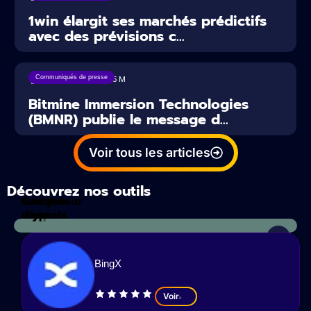
1win élargit ses marchés prédictifs
avec des prévisions c...
Communiqués de presse
16/07/2026
5
M
Bitmine Immersion Technologies
(BMNR) publie le message d...
Voir tous les articles
Découvrez nos outils
Calculateur
Analyses
d'impots
crypto
BingX
Voir