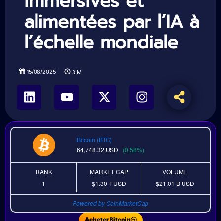
immersives et
alimentées par l’IA à
l’échelle mondiale
15/08/2025
3
M
Bitcoin (BTC)
64,748.32
USD
(0.58%)
RANK
MARKET CAP
VOLUME
1
$1.30 T
USD
$21.01 B
USD
Powered by CoinMarketCap
Acheter Bitcoin