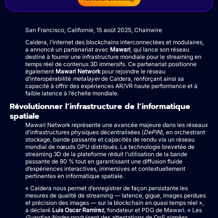
San Francisco, Californie, 15 août 2025, Chainwire
Caldera, l’internet des blockchains interconnectées et modulaires,
a annoncé un partenariat avec
Mawari
, qui lance son réseau
destiné à fournir une infrastructure mondiale pour le streaming en
temps réel de contenus 3D immersifs. Ce partenariat positionne
également
Mawari Network
pour rejoindre le réseau
d’interopérabilité
metalayer
de Caldera, renforçant ainsi sa
capacité à offrir des expériences AR/VR haute performance et à
faible latence à l’échelle mondiale.
Révolutionner l’infrastructure de l’informatique
spatiale
Mawari Network représente une avancée majeure dans les réseaux
d’infrastructures physiques décentralisées (
DePIN
), en orchestrant
stockage, bande passante et capacités de rendu via un réseau
mondial de nœuds GPU distribués. La technologie brevetée de
streaming 3D de la plateforme réduit l’utilisation de la bande
passante de 80 % tout en garantissant une diffusion fluide
d’expériences interactives, immersives et contextuellement
pertinentes en informatique spatiale.
« Caldera nous permet d’enregistrer de façon persistante les
mesures de qualité de streaming — latence, gigue, images perdues
et précision des images — sur la blockchain en quasi temps réel »,
a déclaré
Luis Oscar Ramirez
, fondateur et PDG de Mawari. « Les
Guardian Nodes
produisent des attestations de QoS signées,