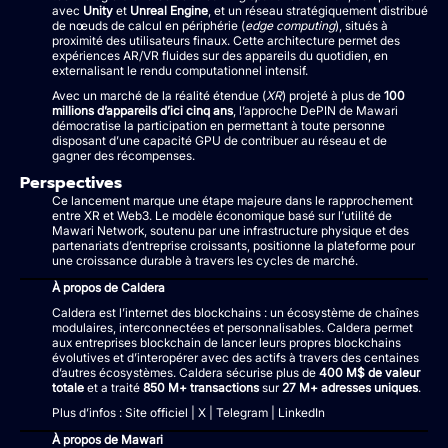
avec
Unity
et
Unreal Engine
, et un réseau stratégiquement distribué
de nœuds de calcul en périphérie (
edge computing
), situés à
proximité des utilisateurs finaux. Cette architecture permet des
expériences AR/VR fluides sur des appareils du quotidien, en
externalisant le rendu computationnel intensif.
Avec un marché de la réalité étendue (
XR
) projeté à plus de
100
millions d’appareils d’ici cinq ans
, l’approche DePIN de Mawari
démocratise la participation en permettant à toute personne
disposant d’une capacité GPU de contribuer au réseau et de
gagner des récompenses.
Perspectives
Ce lancement marque une étape majeure dans le rapprochement
entre XR et Web3. Le modèle économique basé sur l’utilité de
Mawari Network, soutenu par une infrastructure physique et des
partenariats d’entreprise croissants, positionne la plateforme pour
une croissance durable à travers les cycles de marché.
À propos de Caldera
Caldera est l’internet des blockchains : un écosystème de chaînes
modulaires, interconnectées et personnalisables. Caldera permet
aux entreprises blockchain de lancer leurs propres blockchains
évolutives et d’interopérer avec des actifs à travers des centaines
d’autres écosystèmes. Caldera sécurise plus de
400 M$ de valeur
totale
et a traité
850 M+ transactions
sur
27 M+ adresses uniques
.
Plus d’infos : Site officiel | X | Telegram | LinkedIn
À propos de Mawari