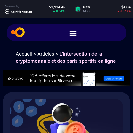
Ethereum
Powered by
$1,914.46
Neo
$1.84
E
0.51%
-0.73%
TH
NEO
EO
Accueil
>
Articles
>
L’intersection de la
cryptomonnaie et des paris sportifs en ligne