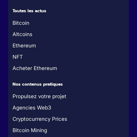
Toutes les actus
Bitcoin
Altcoins
Ethereum
NFT
Acheter Ethereum
Nos contenus pratiques
Propulsez votre projet
Agencies Web3
Cryptocurrency Prices
Bitcoin Mining