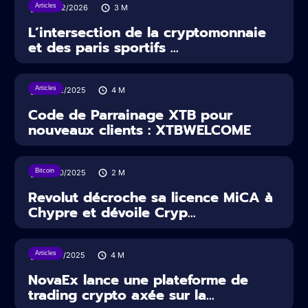
Articles
20/02/2026
3
M
L’intersection de la cryptomonnaie
et des paris sportifs ...
Articles
04/12/2025
4
M
Code de Parrainage XTB pour
nouveaux clients : XTBWELCOME
Bitcoin
24/10/2025
2
M
Revolut décroche sa licence MiCA à
Chypre et dévoile Cryp...
Articles
10/07/2025
4
M
NovaEx lance une plateforme de
trading crypto axée sur la...