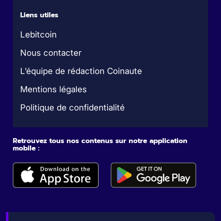
Liens utiles
Lebitcoin
Nous contacter
L’équipe de rédaction Coinaute
Mentions légales
Politique de confidentialité
Retrouvez tous nos contenus sur notre application
mobile :