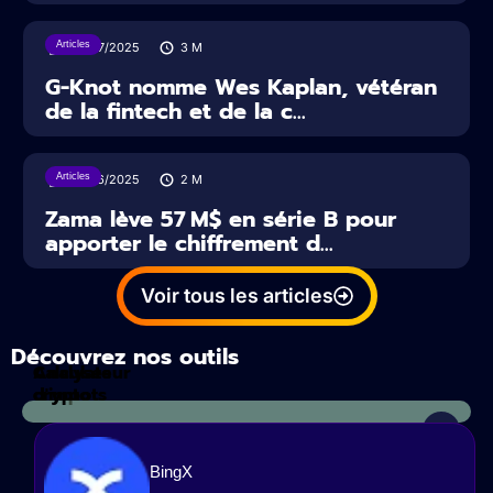
Articles
09/07/2025
3
M
G-Knot nomme Wes Kaplan, vétéran
de la fintech et de la c...
Articles
25/06/2025
2
M
Zama lève 57 M$ en série B pour
apporter le chiffrement d...
Voir tous les articles
Découvrez nos outils
Calculateur
Analyses
d'impots
crypto
BingX