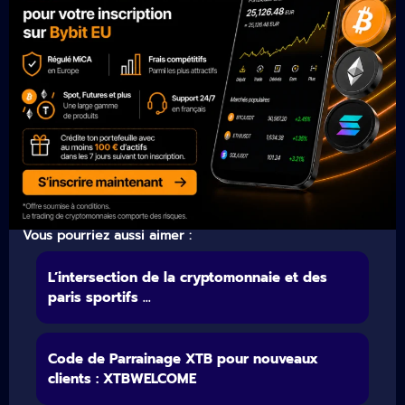
Vous pourriez aussi aimer :
L’intersection de la cryptomonnaie et des
paris sportifs ...
Code de Parrainage XTB pour nouveaux
clients : XTBWELCOME