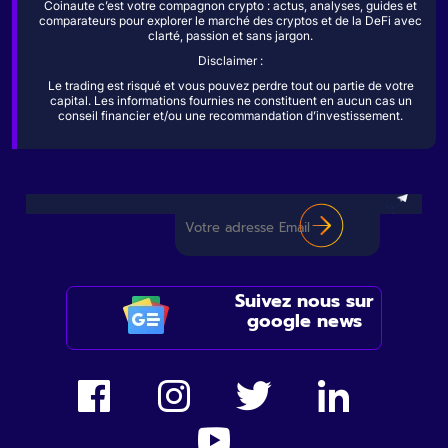
Coinaute c’est votre compagnon crypto : actus, analyses, guides et
comparateurs pour explorer le marché des cryptos et de la DeFi avec
clarté, passion et sans jargon.
Disclaimer :
Le trading est risqué et vous pouvez perdre tout ou partie de votre
capital. Les informations fournies ne constituent en aucun cas un
conseil financier et/ou une recommandation d’investissement.
Suivez nous sur
google news