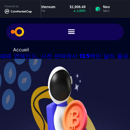
콘
8970
Powered by
Ethereum
$1,906.49
Neo
$1
텐
0.01%
1.84%
-0.
ETH
NEO
츠
로
건
너
뛰
기
Accueil
> [일:]
2024년 09월 23일
페페 언체인드, 사전 판매에서 13.5백만 달러 돌파