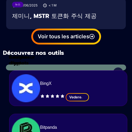
뉴스
28/06/2025
< 1
M
제미니, MSTR 토큰화 주식 제공
Voir tous les articles
Découvrez nos outils
Calculateur
Analyses
d'impots
crypto
BingX
Vedere
Bitpanda