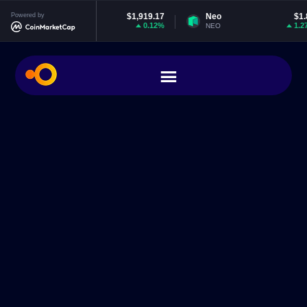
Powered by
Ethereum
$1,919.17
Neo
$1.86
0.12%
1.27%
ETH
NEO