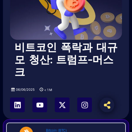
비트코인 폭락과 대규
모 청산: 트럼프-머스
크
06/06/2025
< 1
M
Bitcoin (BTC)