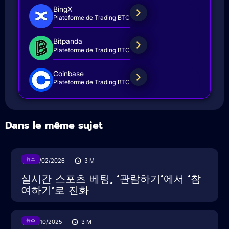
BingX
Plateforme de Trading BTC
Bitpanda
Plateforme de Trading BTC
Coinbase
Plateforme de Trading BTC
Dans le même sujet
뉴스
05/02/2026
3
M
실시간 스포츠 베팅, ‘관람하기’에서 ‘참
여하기’로 진화
뉴스
16/10/2025
3
M