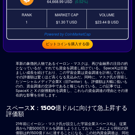
64,668.99
USD
(0.52%)
RANK
MARKET CAP
VOLUME
1
$1.30 T
USD
$23.44 B
USD
Powered by CoinMarketCap
ビットコインを購入する
革新の象徴的人物であるイーロン・マスクは、再び金融界の注目の的
となっているが、それでも資金を調達し続けている。 SpaceXは目覚
ましい成長を続けており、この宇宙企業は資金調達を計画しており、
その評価額は驚くほど高くなる見込みだ。同時に、マスク氏が買収し
たソーシャルメディア企業X（旧Twitter）も、評価額は大幅に低いも
のの、資金調達の交渉中であると報じられている。この記事では、
SpaceX と X の財務動向を調査し、これらの資金調達の理由とその潜
在的な影響を分析します。
スペースX：1500億ドルに向けて急上昇する
評価額
21年前にイーロン・マスク氏が設立した宇宙企業スペースXは、従業
員から7億5000万ドルを調達しようとしており、これにより同社の評
価額は約1500億ドルに達することになる。この社内資金調達は、同社