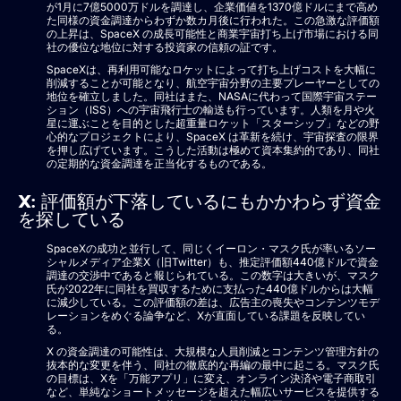
が1月に7億5000万ドルを調達し、企業価値を1370億ドルにまで高め
た同様の資金調達からわずか数カ月後に行われた。この急激な評価額
の上昇は、SpaceX の成長可能性と商業宇宙打ち上げ市場における同
社の優位な地位に対する投資家の信頼の証です。
SpaceXは、再利用可能なロケットによって打ち上げコストを大幅に
削減することが可能となり、航空宇宙分野の主要プレーヤーとしての
地位を確立しました。同社はまた、NASAに代わって国際宇宙ステー
ション（ISS）への宇宙飛行士の輸送も行っています。人類を月や火
星に運ぶことを目的とした超重量ロケット「スターシップ」などの野
心的なプロジェクトにより、SpaceX は革新を続け、宇宙探査の限界
を押し広げています。こうした活動は極めて資本集約的であり、同社
の定期的な資金調達を正当化するものである。
X: 評価額が下落しているにもかかわらず資金
を探している
SpaceXの成功と並行して、同じくイーロン・マスク氏が率いるソー
シャルメディア企業X（旧Twitter）も、推定評価額440億ドルで資金
調達の交渉中であると報じられている。この数字は大きいが、マスク
氏が2022年に同社を買収するために支払った440億ドルからは大幅
に減少している。この評価額の差は、広告主の喪失やコンテンツモデ
レーションをめぐる論争など、Xが直面している課題を反映してい
る。
X の資金調達の可能性は、大規模な人員削減とコンテンツ管理方針の
抜本的な変更を伴う、同社の徹底的な再編の最中に起こる。マスク氏
の目標は、Xを「万能アプリ」に変え、オンライン決済や電子商取引
など、単純なショートメッセージを超えた幅広いサービスを提供する