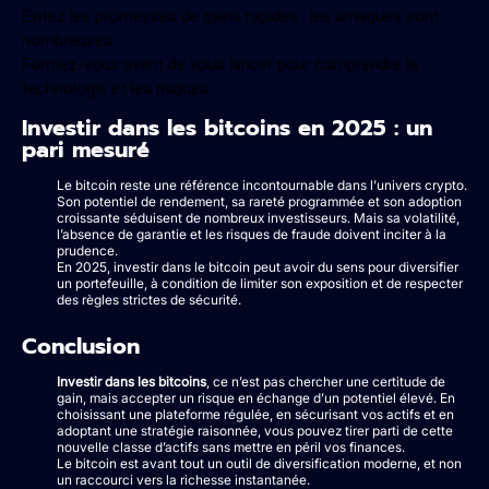
Évitez les promesses de gains rapides : les arnaques sont
nombreuses
Formez-vous avant de vous lancer pour comprendre la
technologie et les risques
Investir dans les bitcoins en 2025 : un
pari mesuré
Le bitcoin reste une référence incontournable dans l’univers crypto.
Son potentiel de rendement, sa rareté programmée et son adoption
croissante séduisent de nombreux investisseurs. Mais sa volatilité,
l’absence de garantie et les risques de fraude doivent inciter à la
prudence.
En 2025, investir dans le bitcoin peut avoir du sens pour diversifier
un portefeuille, à condition de limiter son exposition et de respecter
des règles strictes de sécurité.
Conclusion
Investir dans les bitcoins
, ce n’est pas chercher une certitude de
gain, mais accepter un risque en échange d’un potentiel élevé. En
choisissant une plateforme régulée, en sécurisant vos actifs et en
adoptant une stratégie raisonnée, vous pouvez tirer parti de cette
nouvelle classe d’actifs sans mettre en péril vos finances.
Le bitcoin est avant tout un outil de diversification moderne, et non
un raccourci vers la richesse instantanée.