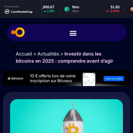
Powered by
$1,900.67
Neo
$1.85
EOS
1.8%
-0.04%
NEO
EOS
Accueil
>
Actualités
>
Investir dans les
bitcoins en 2025 : comprendre avant d’agir