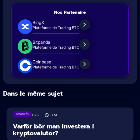
Nos Partenaire
BingX
Plateforme de Trading BTC
Bitpanda
Plateforme de Trading BTC
Coinbase
Plateforme de Trading BTC
Dans le même sujet
Actualités
31/07/2026
3
M
Varför bör man investera i
kryptovalutor?