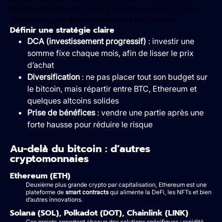
Wallet physique
(clé Ledger par exemple) : plus sûr mais
nécessite rigueur dans la gestion des clés privées
Définir une stratégie claire
DCA (investissement progressif)
: investir une
somme fixe chaque mois, afin de lisser le prix
d’achat
Diversification
: ne pas placer tout son budget sur
le bitcoin, mais répartir entre BTC, Ethereum et
quelques altcoins solides
Prise de bénéfices
: vendre une partie après une
forte hausse pour réduire le risque
Au-delà du bitcoin : d’autres
cryptomonnaies
Ethereum (ETH)
Deuxième plus grande crypto par capitalisation, Ethereum est une
plateforme de
smart contracts
qui alimente la DeFi, les NFTs et bien
d’autres innovations.
Solana (SOL), Polkadot (DOT), Chainlink (LINK)
Ces projets apportent chacun des solutions spécifiques : rapidité