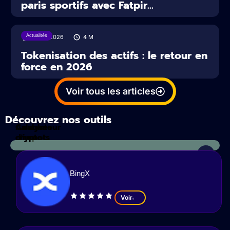
paris sportifs avec Fatpir...
Actualités
16/07/2026
4
M
Tokenisation des actifs : le retour en
force en 2026
Voir tous les articles
Découvrez nos outils
Calculateur
Analyses
d'impots
crypto
BingX
Voir