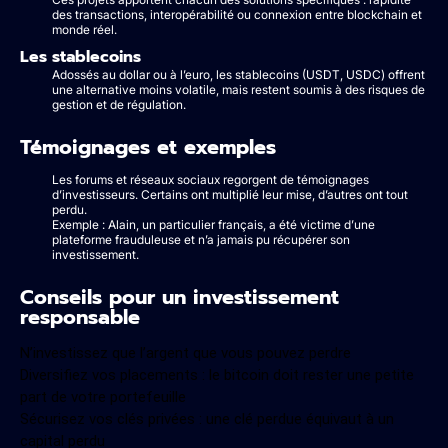
des transactions, interopérabilité ou connexion entre blockchain et
monde réel.
Les stablecoins
Adossés au dollar ou à l’euro, les stablecoins (USDT, USDC) offrent
une alternative moins volatile, mais restent soumis à des risques de
gestion et de régulation.
Témoignages et exemples
Les forums et réseaux sociaux regorgent de témoignages
d’investisseurs. Certains ont multiplié leur mise, d’autres ont tout
perdu.
Exemple : Alain, un particulier français, a été victime d’une
plateforme frauduleuse et n’a jamais pu récupérer son
investissement.
Conseils pour un investissement
responsable
N’investissez que l’argent que vous pouvez perdre
Diversifiez vos placements : le bitcoin doit rester une petite
part de votre portefeuille
Sécurisez vos clés privées : une clé perdue équivaut à un
capital perdu