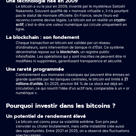
Une technologie née en 2009
Le bitcoin a vu le jour en 2009, inventé par le mystérieux Satoshi
Nakamoto. Souvent qualifié de « monnaie virtuelle », il n’a pourtant
pas le statut de monnaie officielle. En France, seule l’euro est
reconnu comme devise légale. Le bitcoin est en réalité un
crypto-
actif
, c’est-à-dire une valeur numérique qui circule uniquement en
ligne.
La blockchain : son fondement
Chaque transaction en bitcoin est validée par un réseau
d’ordinateurs, sans intervention de banque ni d’État. Ce système
décentralisé repose sur la
blockchain
, un registre public
infalsifiable. Les opérations qui y sont inscrites ne peuvent être ni
modifiées ni supprimées, garantissant transparence et sécurité.
Une rareté programmée
Contrairement aux monnaies classiques qui peuvent être émises en
grande quantité par les banques centrales, le bitcoin est limité à
21
millions d’unités
. En 2025, environ 94 % de ce stock est déjà en
circulation, ce qui nourrit l’idée d’un actif rare, comparable à un « or
numérique ».
Pourquoi investir dans les bitcoins ?
Un potentiel de rendement élevé
Le bitcoin est connu pour sa volatilité extrême. Son prix peut
s’envoler ou chuter brutalement, mais cette instabilité crée aussi
des opportunités. Entre 2021 et 2025, on a observé des fluctuations
spectaculaires :