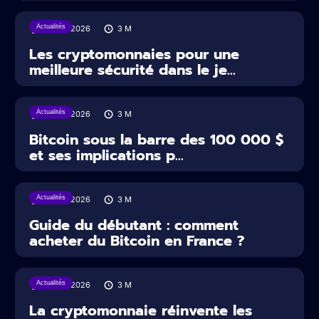
Actualités
30/07/2026
3
M
Les cryptomonnaies pour une
meilleure sécurité dans le je...
Actualités
29/07/2026
3
M
Bitcoin sous la barre des 100 000 $
et ses implications p...
Actualités
29/07/2026
3
M
Guide du débutant : comment
acheter du Bitcoin en France ?
Actualités
22/07/2026
3
M
La cryptomonnaie réinvente les