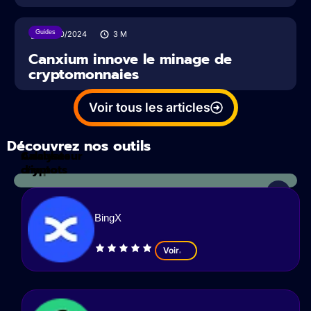
Guides
09/10/2024
3
M
Canxium innove le minage de
cryptomonnaies
Voir tous les articles
Découvrez nos outils
Calculateur
Analyses
d'impots
crypto
BingX
Voir