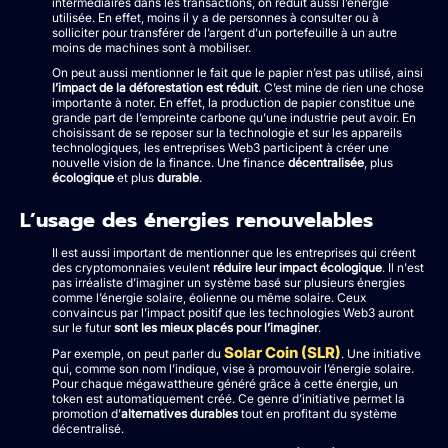
intermédiaires dans les transactions, on réduit aussi l’énergie
utilisée. En effet, moins il y a de personnes à consulter ou à
solliciter pour transférer de l’argent d’un portefeuille à un autre
moins de machines sont à mobiliser.
On peut aussi mentionner le fait que le papier n’est pas utilisé, ainsi
l’impact de la déforestation est réduit
. C’est mine de rien une chose
importante à noter. En effet, la production de papier constitue une
grande part de l’empreinte carbone qu’une industrie peut avoir. En
choisissant de se reposer sur la technologie et sur les appareils
technologiques, les entreprises Web3 participent à créer une
nouvelle vision de la finance. Une finance
décentralisée
, plus
écologique
et plus
durable
.
L’usage des énergies renouvelables
Il est aussi important de mentionner que les entreprises qui créent
des cryptomonnaies veulent
réduire leur impact écologique
. Il n'est
pas irréaliste d’imaginer un système basé sur plusieurs énergies
comme l’énergie solaire, éolienne ou même solaire. Ceux
convaincus par l’impact positif que les technologies Web3 auront
sur le futur
sont les mieux placés pour l’imaginer
.
Solar Coin (SLR)
Par exemple, on peut parler du
. Une initiative
qui, comme son nom l’indique, vise à promouvoir l’énergie solaire.
Pour chaque mégawattheure généré grâce à cette énergie, un
token est automatiquement créé. Ce genre d’initiative permet la
promotion d’
alternatives durables
tout en profitant du système
décentralisé.