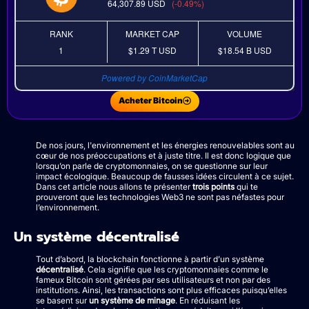
64,307.89
USD
(-0.49%)
RANK
MARKET CAP
VOLUME
1
$1.29 T
USD
$18.54 B
USD
Powered by CoinMarketCap
Acheter Bitcoin
De nos jours, l'environnement et les énergies renouvelables sont au
cœur de nos préoccupations et à juste titre. Il est donc logique que
lorsqu’on parle de cryptomonnaies, on se questionne sur leur
impact écologique. Beaucoup de fausses idées circulent à ce sujet.
Dans cet article nous allons te présenter
trois points
qui te
prouveront que les technologies Web3 ne sont pas néfastes pour
l’environnement.
Un système décentralisé
Tout d’abord, la blockchain fonctionne à partir d’un système
décentralisé
. Cela signifie que les cryptomonnaies comme le
fameux Bitcoin sont gérées par ses utilisateurs et non par des
institutions. Ainsi, les transactions sont plus efficaces puisqu’elles
se basent sur
un système de minage
. En réduisant les