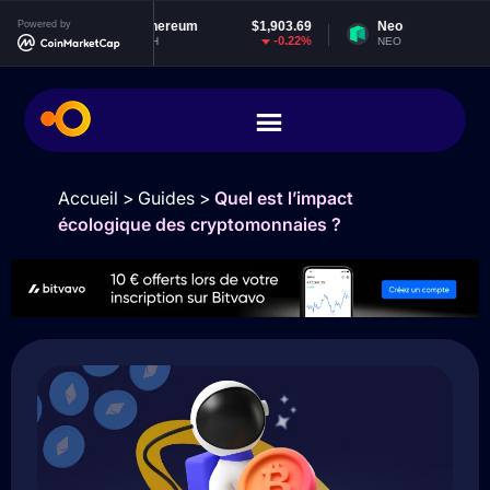
3
Powered by
Ethereum
$1,903.69
Neo
$1.85
%
-0.22%
-0.95%
ETH
NEO
Accueil
>
Guides
>
Quel est l’impact
écologique des cryptomonnaies ?