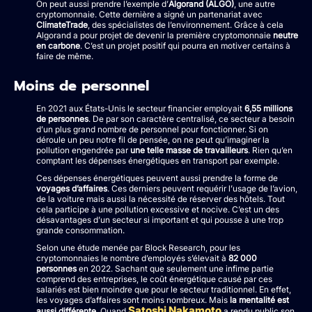
On peut aussi prendre l’exemple d’
Algorand (ALGO)
, une autre
cryptomonnaie. Cette dernière a signé un partenariat avec
ClimateTrade
, des spécialistes de l’environnement. Grâce à cela
Algorand a pour projet de devenir la première cryptomonnaie
neutre
en carbone
. C’est un projet positif qui pourra en motiver certains à
faire de même.
Moins de personnel
En 2021 aux États-Unis le secteur financier employait
6,55 millions
de personnes
. De par son caractère centralisé, ce secteur a besoin
d’un plus grand nombre de personnel pour fonctionner. Si on
déroule un peu notre fil de pensée, on ne peut qu’imaginer la
pollution engendrée par
une telle masse de travailleurs
. Rien qu’en
comptant les dépenses énergétiques en transport par exemple.
Ces dépenses énergétiques peuvent aussi prendre la forme de
voyages d’affaires
. Ces derniers peuvent requérir l’usage de l’avion,
de la voiture mais aussi la nécessité de réserver des hôtels. Tout
cela participe à une pollution excessive et nocive. C’est un des
désavantages d’un secteur si important et qui pousse à une trop
grande consommation.
Selon une étude menée par Block Research, pour les
cryptomonnaies le nombre d’employés s’élevait à
82 000
personnes
en 2022. Sachant que seulement une infime partie
comprend des entreprises, le coût énergétique causé par ces
salariés est bien moindre que pour le secteur traditionnel. En effet,
les voyages d’affaires sont moins nombreux. Mais
la mentalité est
Satoshi Nakamoto
aussi différente
. Quand
a rendu public son