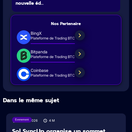
nouvelle éd...
Nos Partenaire
BingX
Plateforme de Trading BTC
Bitpanda
Plateforme de Trading BTC
Coinbase
Plateforme de Trading BTC
Dans le même sujet
Evenement
03/08/2026
4
M
Sol SyncUp organise un sommet