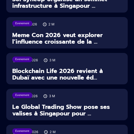
infrastructure à Singapour ...
Evenement
10/07/2026
2
M
Meme Con 2026 veut explorer
l’influence croissante de la ...
Evenement
09/07/2026
3
M
Blockchain Life 2026 revient à
Dubaï avec une nouvelle éd...
Evenement
07/07/2026
3
M
Le Global Trading Show pose ses
valises à Singapour pour ...
Evenement
26/06/2026
2
M