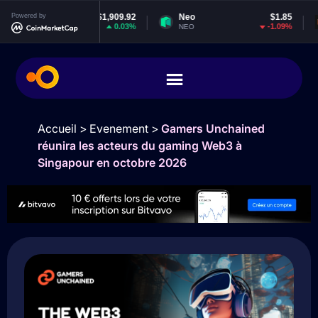
m
Powered by
$1,909.92
Neo
$1.85
EOS
0.03%
-1.09%
NEO
EOS
Accueil
>
Evenement
>
Gamers Unchained
réunira les acteurs du gaming Web3 à
Singapour en octobre 2026