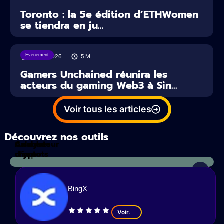
Toronto : la 5e édition d’ETHWomen
se tiendra en ju...
Evenement
17/06/2026
5
M
Gamers Unchained réunira les
acteurs du gaming Web3 à Sin...
Voir tous les articles
Découvrez nos outils
Calculateur
Analyses
d'impots
crypto
BingX
Voir