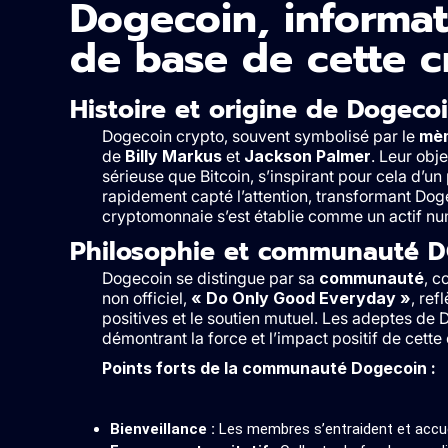
Dogecoin, informat
de base de cette c
Histoire et origine de Dogeco
Dogecoin crypto, souvent symbolisé par le
mèm
de
Billy Markus
et
Jackson Palmer
. Leur obj
sérieuse que Bitcoin, s’inspirant pour cela d’
rapidement capté l’attention, transformant Doge
cryptomonnaie s’est établie comme un actif n
Philosophie et communauté 
Dogecoin se distingue par sa
communauté
, c
non officiel,
« Do Only Good Everyday »
, ref
positives et le soutien mutuel. Les adeptes de Do
démontrant la force et l’impact positif de cet
Points forts de la communauté Dogecoin :
Bienveillance :
Les membres s’entraident et accuei