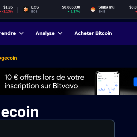
EOS
$0.065330
Shiba Inu
$0.000005
1.17%
-4.6%
EOS
SHIB
rendre
Analyse
Acheter Bitcoin
ogecoin
gecoin