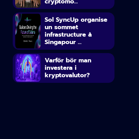
cryptomo...
Sol SyncUp organise
un sommet
infrastructure à
Singapour ...
Varför bör man
investera i
kryptovalutor?