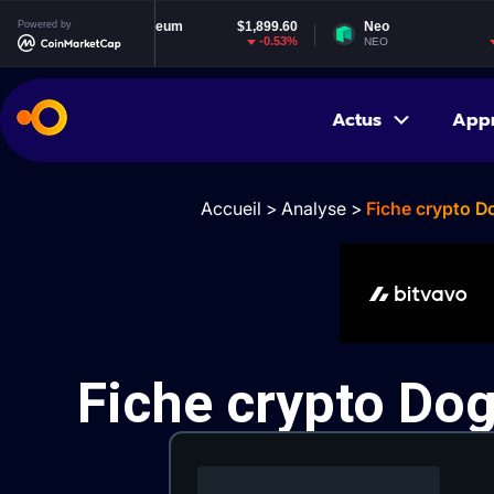
Powered by
Ethereum
$1,899.60
Neo
$1.85
-0.53%
-1.13%
ETH
NEO
Actus
App
Accueil
>
Analyse
>
Fiche crypto D
Fiche crypto Do