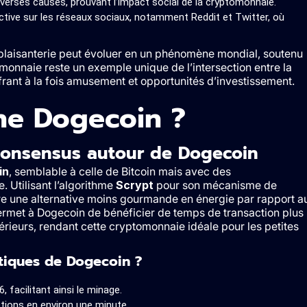
verses causes, prouvant l’impact social de la cryptomonnaie.
ive sur les réseaux sociaux, notamment Reddit et Twitter, où
plaisanterie peut évoluer en un phénomène mondial, soutenu
nnaie reste un exemple unique de l’intersection entre la
ffrant à la fois amusement et opportunités d’investissement.
ne Dogecoin ?
consensus autour de Dogecoin
in
, semblable à celle de Bitcoin mais avec des
. Utilisant l’algorithme
Scrypt
pour son mécanisme de
e une alternative moins gourmande en énergie par rapport a
 permet à Dogecoin de bénéficier de temps de transaction plus
férieurs, rendant cette cryptomonnaie idéale pour les petites
stiques de Dogecoin ?
facilitant ainsi le minage.
ions en environ une minute.