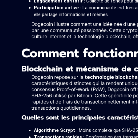
Engagement caritatif :
Collecte de fonds pour di
Participation active :
La communauté est très act
elle partage informations et mèmes.
Dogecoin illustre comment une idée née d’une 
par une communauté passionnée. Cette cryptomo
culture internet et la technologie blockchain, o
Comment fonction
Blockchain et mécanisme de 
Dogecoin repose sur la
technologie blockcha
caractéristiques distinctes qui la rendent unique
consensus Proof-of-Work (PoW), Dogecoin offr
SHA-256 utilisé par Bitcoin. Cette spécificité
rapides et de frais de transaction nettement in
transactions quotidiennes.
Quelles sont les principales caractéri
Algorithme Scrypt :
Moins complexe que SHA-256, 
Transactions rapides :
Confirmation des transact