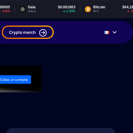
Gala
$0.001803
Bitcoin
$64,189.73
1.43%
-0.74%
GALA
BTC
Crypto merch