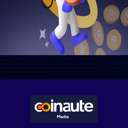
Core Scientific, uno de los mayores mineros de Bitcoin en América del Norte, vio
sus acciones subir un 12% después de informar resultados financieros y
anunciar un ambicioso plan de expansión de centros de datos de 1.200 millones
de dólares. Este desempeño positivo refleja la confianza de los inversores en la
capacidad de Core Scientific […]