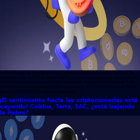
Incluso el gigante BlackRock no es inmune a las turbulencias del mercado de
criptomonedas, su ETF de Bitcoin (IBIT), que tuvo un lanzamiento deslumbrante.
Sufrió importantes salidas de capital, perdiendo 420 millones de dólares. Esta
continua racha negra plantea preguntas sobre la sostenibilidad del furor inicial
por los ETF de Bitcoin y sobre la capacidad […]
¡El sentimiento hacia las criptomonedas está
cayendo! Celsius, Terra, 3AC, ¿está bajando
la fiebre?