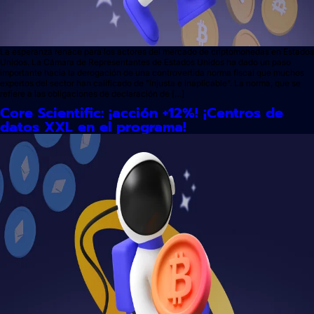
La esperanza renace para los actores del mercado de criptomonedas en Estados
Unidos. La Cámara de Representantes de Estados Unidos ha dado un paso
importante hacia la derogación de una controvertida norma fiscal que muchos
expertos del sector han calificado de "injusta e inaplicable". La norma, que se
refiere a las obligaciones de declaración de […]
Core Scientific: ¡acción +12%! ¡Centros de
datos XXL en el programa!