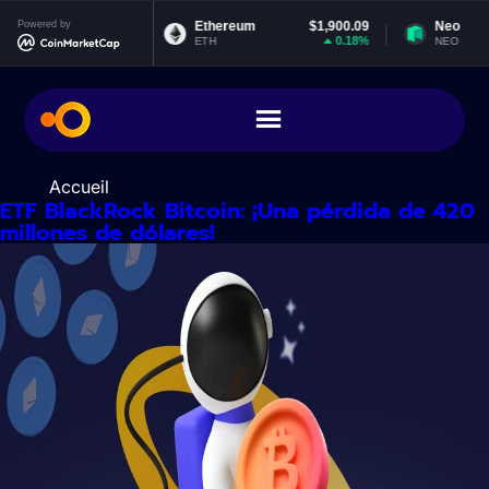
Ir
Powered by
$0.999040
Ethereum
$1,900.09
Neo
al
0%
0.18%
ETH
NEO
contenido
Accueil
> Día:
27 de febrero de 2025
ETF BlackRock Bitcoin: ¡Una pérdida de 420
millones de dólares!