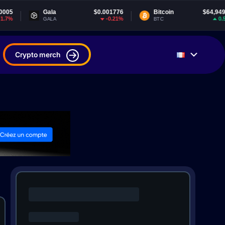
$0.001776
Bitcoin
$64,949.96
Tether
-0.21%
0.51%
BTC
USDT
Crypto merch