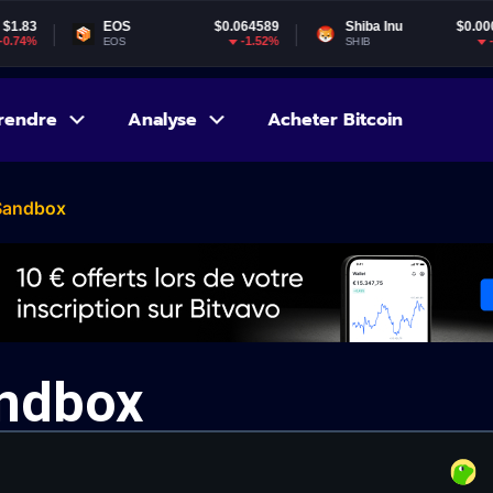
$0.064589
Shiba Inu
$0.000005
Gala
-1.52%
-1.7%
SHIB
GALA
rendre
Analyse
Acheter Bitcoin
Sandbox
andbox