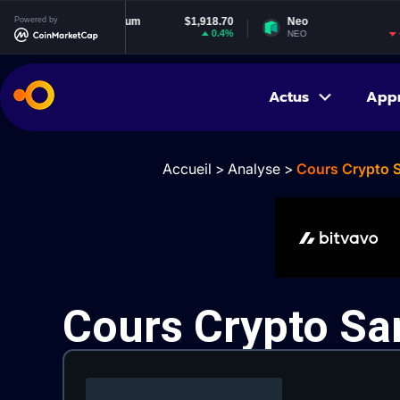
hereum
Powered by
$1,918.70
Neo
$1.83
EOS
0.4%
-0.74%
H
NEO
EOS
Actus
App
Accueil
>
Analyse
>
Cours Crypto 
Cours Crypto S