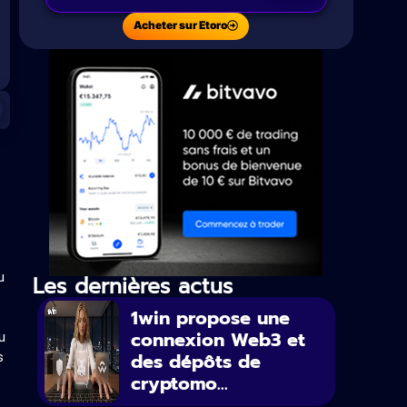
Acheter sur Etoro
u
Les dernières actus
1win propose une
connexion Web3 et
u
des dépôts de
s
cryptomo...