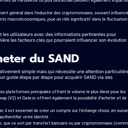
formes de metaverse ou jeux blockchain peuvent également impacte
ment général dans l’industrie des cryptomonnaies, souvent influenc
nts macroéconomiques, joue un rôle significatif dans la fluctuation
t les utilisateurs avec des informations pertinentes pour
ère les facteurs clés qui pourraient influencer son évolution
heter du SAND
ativement simple mais qui nécessite une attention particulièr
ci un guide étape par étape pour acquérir SAND via des
des plateformes principales offrant le volume le plus élevé pour les
ap (V2) et Gate.io offrent également la possibilité d’acheter et de
r, il est essentiel de créer un compte sur l’échange choisi, en suiva
uthentifier votre identité.
, que ce soit par transfert bancaire ou par cryptomonnaies (comm