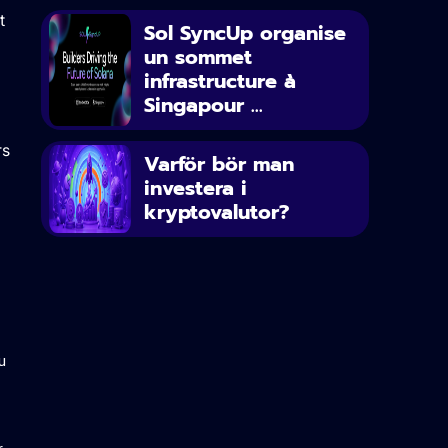
t
Sol SyncUp organise
un sommet
infrastructure à
Singapour ...
rs
Varför bör man
investera i
kryptovalutor?
u