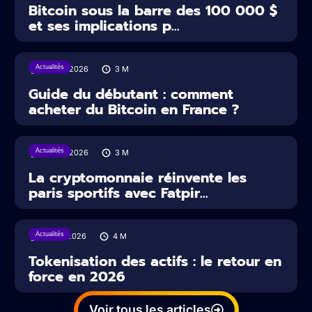
Bitcoin sous la barre des 100 000 $
et ses implications p...
Actualités
29/07/2026
3
M
Guide du débutant : comment
acheter du Bitcoin en France ?
Actualités
22/07/2026
3
M
La cryptomonnaie réinvente les
paris sportifs avec Fatpir...
Actualités
16/07/2026
4
M
Tokenisation des actifs : le retour en
force en 2026
Voir tous les articles