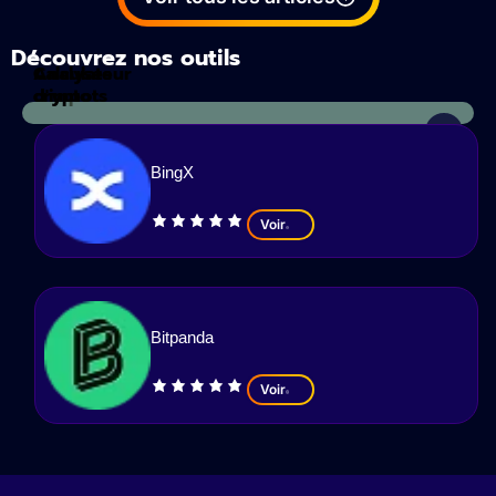
Découvrez nos outils
Calculateur
Analyses
d'impots
crypto
BingX
Voir
Bitpanda
Voir