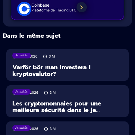
Coinbase
Plateforme de Trading BTC
Dans le même sujet
Actualités
31/07/2026
3
M
Varför bör man investera i
kryptovalutor?
Actualités
30/07/2026
3
M
Les cryptomonnaies pour une
meilleure sécurité dans le je...
Actualités
29/07/2026
3
M