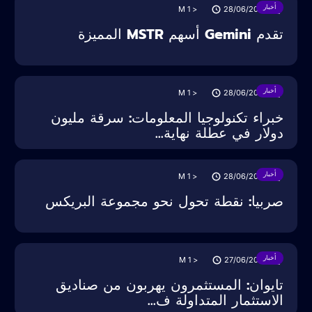
أخبار
M
< 1
28/06/2025
تقدم Gemini أسهم MSTR المميزة
أخبار
M
< 1
28/06/2025
خبراء تكنولوجيا المعلومات: سرقة مليون
دولار في عطلة نهاية...
أخبار
M
< 1
28/06/2025
صربيا: نقطة تحول نحو مجموعة البريكس
أخبار
M
< 1
27/06/2025
تايوان: المستثمرون يهربون من صناديق
الاستثمار المتداولة ف...