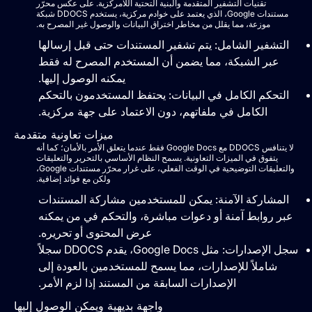
تقنيات التشفير المتقدمة والبنية التحتية اللامركزية. على عكس محرّر
مستندات Google، الذي يعتمد على خوادم مركزية، يستخدم DDOCS شبكة
موزعة، مما يقلل من مخاطر اختراق البيانات والوصول غير المصرح به.
التشفير الشامل: يتم تشفير المستندات حتى قبل إرسالها
عبر الشبكة، مما يضمن أن المستخدم المصرح له فقط
يمكنه الوصول إليها.
التحكم الكامل في البيانات: يحتفظ المستخدمون بالتحكم
الكامل في ملفاتهم، دون الاعتماد على جهة مركزية.
ميزات تعاونية متقدمة
لا يتنافس DDOCS مع Google Docs فقط عندما يتعلق الأمر بالأمان؛ كما أنه
يتفوق في الميزات التعاونية. يسمح النظام الأساسي بالتحرير والتعليقات
والتعليقات التوضيحية في الوقت الفعلي، على غرار محرّر مستندات Google،
ولكن مع فوائد إضافية.
المشاركة الآمنة: يمكن للمستخدمين مشاركة المستندات
عبر روابط آمنة أو دعوات مباشرة، والتحكم في من يمكنه
عرض المحتوى أو تحريره.
سجل الإصدارات: مثل Google Docs، يقدم DDOCS سجلاً
شاملاً للإصدارات، مما يسمح للمستخدمين بالعودة إلى
الإصدارات السابقة من المستند إذا لزم الأمر.
واجهة بديهية ويمكن الوصول إليها