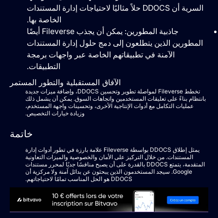
السرية أن DDOCS حلاً مثاليًا لاحتياجات إدارة المستندات
الخاصة بها.
جاذبية المطورين: يمكن أن يجذب Fileverse أيضًا
المطورين الذين يتطلعون إلى دمج حلول إدارة المستندات
الآمنة في تطبيقاتهم الخاصة عبر واجهات برمجة
التطبيقات.
الآفاق المستقبلية والتطور المستمر
تخطط Fileverse لمواصلة تطوير وتحسين DDOCS، وإضافة ميزات جديدة
بانتظام بناءً على تعليقات المستخدمين واتجاهات السوق. يمكن أن يشمل ذلك
عمليات التكامل مع أدوات الإنتاجية الأخرى، وتحسينات واجهة المستخدم،
وزيادة خيارات التخصيص.
خاتمة
يمثل إطلاق DDOCS بواسطة Fileverse علامة بارزة في تطور أدوات إدارة
المستندات. من خلال التركيز على الأمان والخصوصية والميزات التعاونية
المتقدمة، يتمتع DDOCS بالقدرة على أن يصبح منافسًا جديًا لمحرر مستندات
Google. سيجد المستخدمون الذين يبحثون عن بدائل آمنة ولا مركزية أن
DDOCS هو الحل المناسب تمامًا لاحتياجاتهم.