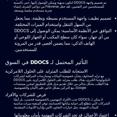
تم تصميم واجهة DDOCS لتكون بديهية ويمكن الوصول إليها، حتى بالنسبة
للمستخدمين غير التقنيين. لقد جعل Fileverse من دواعي الشرف إنشاء
تجربة مستخدم سلسة وممتعة.
تصميم نظيف: واجهة المستخدم بسيطة ونظيفة، مما يجعل
من السهل التنقل واستخدام الميزات المختلفة.
التوافق عبر الأنظمة الأساسية: يمكن الوصول إلى DDOCS
من أي جهاز، سواء كان سطح المكتب أو الجهاز اللوحي أو
الهاتف الذكي، مما يضمن أقصى قدر من المرونة
للمستخدمين.
التأثير المحتمل لـ DDOCS في السوق
الاستجابة للطلب المتزايد على الحلول اللامركزية
مع تزايد المخاوف بشأن خصوصية البيانات وممارسات المراقبة لشركات
التكنولوجيا الكبرى، هناك طلب متزايد على الحلول اللامركزية. يلبي DDOCS
هذا الطلب بشكل مثالي من خلال تقديم بديل قابل للتطبيق لمحرر مستندات
Google، مع التركيز بشكل خاص على الأمان والخصوصية.
فرص للشركات والأفراد
لا يمكن لـ DDOCS جذب الأفراد المهتمين بالخصوصية فحسب، بل أيضًا
الشركات التي تتطلع إلى حماية بياناتها الحساسة. توفر المنصة ميزات مناسبة
للبيئات المهنية، مثل خيارات التعاون الآمن وإدارة الأذونات المتقدمة.
اعتماد الأعمال: قد تجد الشركات المهتمة بأمان معلوماتها