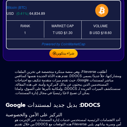
Bitcoin (BTC)
USD
(0.41%)
64,834.89
RANK
MARKET CAP
VOLUME
1
USD
$1.30 T
USD
$18.60 B
Powered by CoinMarketCap
شراء بيتكوين
أطلقت Fileverse، وهي منصة مبتكرة متخصصة في تخزين الملفات
ومشاركتها، حلاً جديدًا يسمى DDOCS. تقدم هذه الأداة الجديدة نفسها كمنافس
مباشر لمستندات Google، حيث تقدم ميزات متقدمة تتكيف مع احتياجات
المستخدمين الذين يبحثون عن بدائل لامركزية وآمنة. في هذه المقالة،
سنستكشف الميزات الفريدة لـ DDOCS، وإمكانية تأثيرها على السوق، ولماذا
يمكن أن تصبح لاعبًا رئيسيًا في مجال إدارة المستندات.
DDOCS: بديل جديد لمستندات Google
التركيز على الأمن والخصوصية
أحد الاهتمامات الرئيسية لمستخدمي خدمات إدارة المستندات عبر الإنترنت هو
أمن وسرية بياناتهم. يلبي Fileverse هذه التوقعات مع DDOCS من خلال تقديم