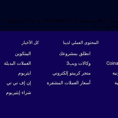
تواصل شركة الاستثمار Metaplanet التزامها تجاه Bitcoin من خلال الاستحواذ على 13 مليون دولار إضافية في BTC. مع هذا الاستحواذ الجديد، يصل إجمالي محفظتها الآن إلى 4206 BTC، مما يؤكد استراتيجيتها
جية فرص : […]
المحتوى العملي لدينا
كل الأخبار
انطلق بمشروعك
البيتكوين
وكالات ويب3
العملات البديلة
نية
متجر كريبتو إلكتروني
ايثريوم
ة
أسعار العملات المشفرة
إن إف تي تي
شراء إيثيريوم