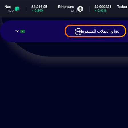
$1,916.05
Ethereum
$0.999431
Tether USDt
0.84%
0.03%
ETH
USDT
بضائع العملات المشفرة