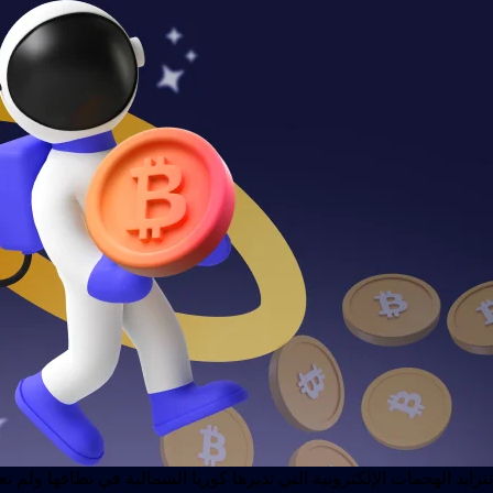
تتزايد الهجمات الإلكترونية التي تديرها كوريا الشمالية في نطاقها ول