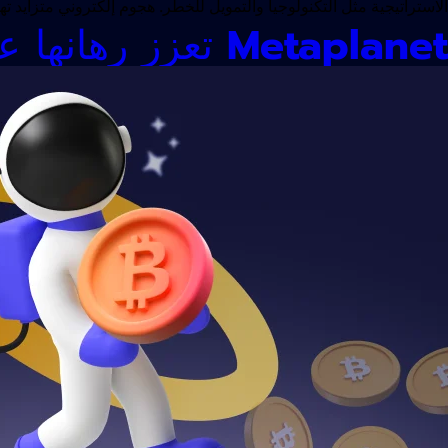
الاستراتيجية مثل التكنولوجيا والتمويل للخطر. هجوم إلكتروني متزاي
Metaplanet تعزز رهانها على BTC بشراء 13 مليون دولار