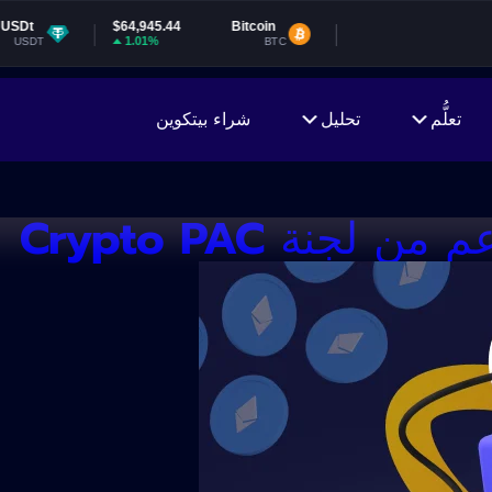
$64,945.44
Bitcoin
1.01%
BTC
تعلُّم
تحليل
شراء بيتكوين
جنة Crypto PAC