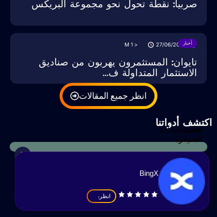
صربيا: نقطة تحول نحو مجموعة البريكس
أخبار
M
< 1
27/06/2025
تايوان: المستثمرون يهربون من صناديق
الاستثمار المتداولة ف...
انظر جميع المقالات
كتشف أدواتنا
حاسبة
تحليل العملات
الضرائب
المشفرة
BingX
انظر