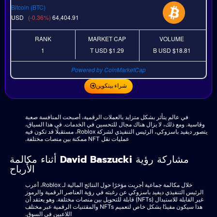
Bitcoin (BTC)
USD
(-0.36%)
64,404.91
RANK
MARKET CAP
VOLUME
1
USD
$1.29 T
USD
$18.81 B
Powered by CoinMarketCap
شراء بيتكوين
في عالم يتأثر بشكل متزايد بالعملات الرقمية، أصبحت المنافسة صعبة
وقاسية. ومع ذلك، لا يزال هناك مجال للتحسين في الخدمات. في هذا السياق،
يتصور ديفيد باسزوكي، الرئيس التنفيذي لشركة Roblox، مستقبلًا قد تكون فيه
عمليات نقل NFT ممكنة بين منصات مختلفة.
مشاركة رؤية David Baszucki أثناء مكالمة
الأرباح
خلال مكالمة جماعية أجريت مؤخرًا حول النتائج المالية لـ Roblox، أعرب
الرئيس التنفيذي ديفيد باسزوكي عن رغبته في رؤية العناصر الرقمية والرموز
غير القابلة للاستبدال (NFTs) قابلة للتحويل بين منصات مختلفة. وهو يعتقد أن
هذا سيكون مفيدًا بشكل خاص لتعميم NFTs والمقتنيات الرقمية عبر مختلف
اللاعبين في السوق.