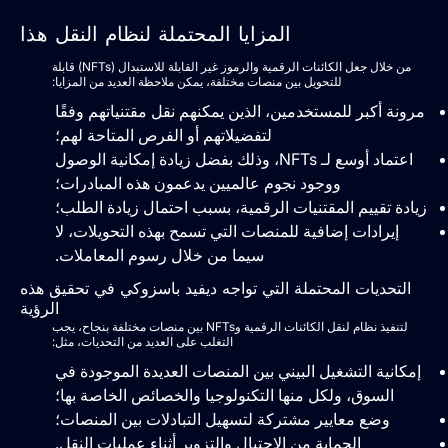
المزايا المحتملة لنظام النقل هذا
من خلال جعل الكائنات الرقمية والرموز غير القابلة للاستبدال (NFTs) قابلة
للتحويل بين منصات مختلفة، يمكن ملاحظة العديد من المزايا:
مرونة أكبر للمستخدمين، الذين يمكنهم نقل مقتنياتهم وفقًا
لتفضيلاتهم أو الفرص المتاحة لهم؛
اعتماد أوسع لـ NFTs، وذلك بفضل زيادة إمكانية الوصول
ووجود نجوم عالميين يدعمون هذه المبادرات؛
زيادة تقييم المقتنيات الرقمية، بسبب احتمال زيادة الطلب؛
إيرادات إضافية للمنصات التي تسمح بهذه التحويلات، لا
سيما من خلال رسوم المعاملات.
التحديات المحتملة التي تواجه ديفيد باسزوكي في تحقيق هذه
الرؤية
لتنفيذ نظام لنقل الكائنات الرقمية وNFTs بين منصات مختلفة بنجاح، يجب
التغلب على العديد من التحديات، مثل:
إمكانية التشغيل البيني بين المنصات العديدة الموجودة في
السوق، ولكل منها التكنولوجيا والخصائص الخاصة بها؛
وضع معايير مشتركة لتسهيل التبادلات بين المنصات؛
الحماية من الاحتيال والتزوير أثناء عمليات النقل.