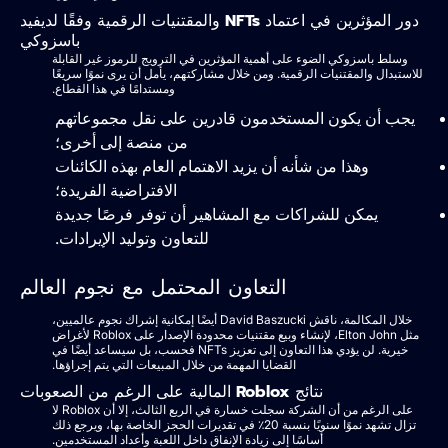
دور المؤثرين في اعتماد NFTs والمقتنيات الرقمية وفقًا لديفيد
باسزوكي
وسلط باسزوكي الضوء على أهمية المؤثرين في الترويج للرموز غير القابلة
للاستبدال والمقتنيات الرقمية. ومن خلال مشاركتهم، يأمل أن يرى نموًا سريعًا
ومستدامًا في هذا القطاع.
يجب أن يكون المستخدمون قادرين على نقل مجموعاتهم
من منصة إلى أخرى؛
وهذا من شأنه أن يزيد الاهتمام العام بهذه الكائنات
الافتراضية الفريدة؛
يمكن للشراكات مع المشاهير أن توفر فرصًا جديدة
للتعاون وتوليد الإيرادات.
التعاون المحتمل مع نجوم العالم
خلال المكالمة، ناقش David Baszucki أيضًا إمكانية إشراك نجوم عالميين،
مثل Elton John، لإنشاء وبيع مقتنيات محدودة الإصدار على Roblox لأغراض
خيرية. لن يؤدي هذا التعاون إلى تعزيز NFTs فحسب، بل سيساعد أيضًا في
القضايا المهمة من خلال المبيعات التي يتم إجراؤها.
نتائج Roblox المالية على الرغم من الصعوبات
على الرغم من أن الشركة سجلت خسارة في الربع الثالث، إلا أن Roblox لا
تزال تشهد نموًا سنويًا بنسبة 20٪ في تقديرات الحجز الخاصة بها، ويرجع ذلك
أساسًا إلى زيادة الإنفاق داخل اللعبة وأعداد المستخدمين.