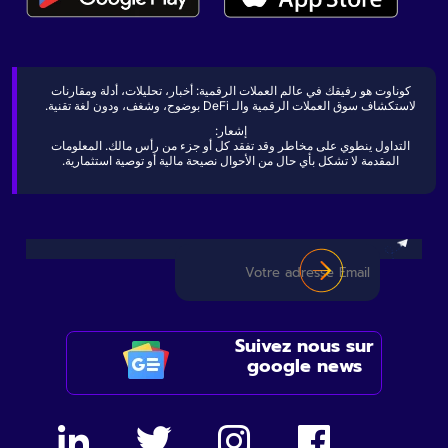
كوناوت هو رفيقك في عالم العملات الرقمية: أخبار، تحليلات، أدلة ومقارنات
لاستكشاف سوق العملات الرقمية والـ DeFi بوضوح، وشغف، ودون لغة تقنية.
إشعار:
التداول ينطوي على مخاطر وقد تفقد كل أو جزء من رأس مالك. المعلومات
المقدمة لا تشكل بأي حال من الأحوال نصيحة مالية أو توصية استثمارية.
Suivez nous sur
google news