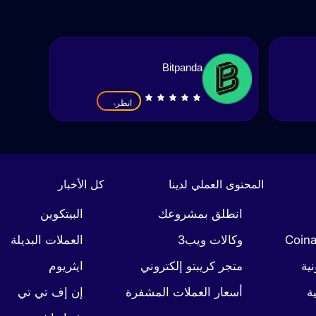
Bitpanda
انظر
المحتوى العملي لدينا
كل الأخبار
انطلق بمشروعك
البيتكوين
وكالات ويب3
العملات البديلة
نية
متجر كريبتو إلكتروني
ايثريوم
ة
أسعار العملات المشفرة
إن إف تي تي