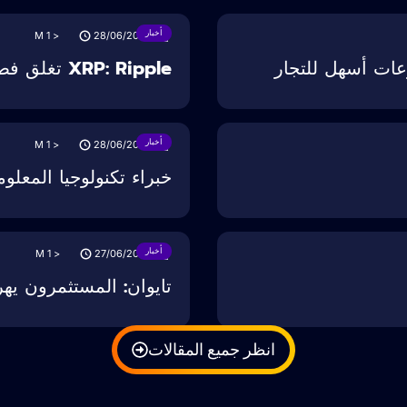
أخبار
M
< 1
28/06/2025
XRP: Ripple تغلق فصل SEC
أخبار
M
< 1
28/06/2025
خبراء تكنولوجيا المعلو
أخبار
M
< 1
27/06/2025
تايوان: المستثمرون يهر
انظر جميع المقالات