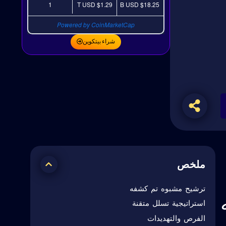
1
USD
$1.29 T
USD
$18.25 B
Powered by CoinMarketCap
شراء بيتكوين
ملخص
ترشيح مشبوه تم كشفه
استراتيجية تسلل متقنة
الفرص والتهديدات