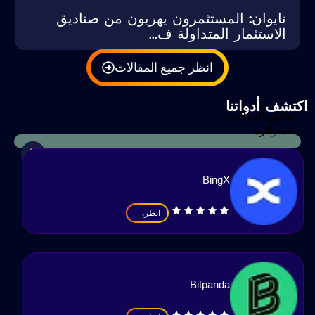
تايوان: المستثمرون يهربون من صناديق
الاستثمار المتداولة ف...
انظر جميع المقالات
كتشف أدواتنا
حاسبة
تحليل العملات
الضرائب
المشفرة
BingX
انظر
Bitpanda