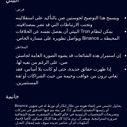
البيئي
فرص :
ويسمح هذا التوضيح لجوستين صن بالتأكيد على استقلاليته
وتجنب الارتباطات التي قد تضر بمصداقيته.
يمكن لنظام Tron البيئي أن يفصل نفسه عن الخلافات
المحيطة بـ Binance ويواصل تطويره على مساره الخاص.
المخاطر:
إن استمرار هذه الشائعات قد يشوه الصورة العامة لجاستن
صن، على الرغم من نفيه لها.
إذا ظهرت حقائق جديدة، حتى لو كانت بلا أساس، فقد
تعاني ترون من عواقب وخيمة من حيث الشراكات أو ثقة
المستثمرين.
خاتمة
يحاول جاستن صن إخفاء هويته من خلال إنكار أي تورط له في شؤون Binance
أو رئيسها التنفيذي السابق CZ. في بيئة يتم فيها التدقيق في تحركات
وتصريحات الشخصيات الرئيسية في عالم العملات المشفرة، تصبح الشفافية
ضرورة استراتيجية. ويبقى أن نرى ما إذا كان هذا الإنكار سيكون كافيا لإخماد
التكهنات أم أن عناصر جديدة سوف تعيد إشعال الجدل.