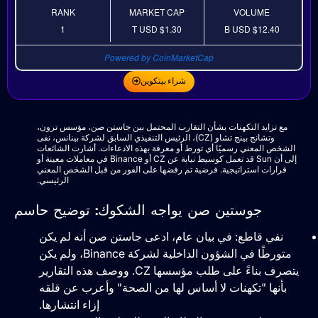
RANK
MARKET CAP
VOLUME
1
USD
$1.30 T
USD
$12.40 B
Powered by CoinMarketCap
شراء بيتكوين
مع تزايد التكهنات بشأن التقارب المحتمل بين جاستن صن، مؤسس ترون،
وتشانج بينج تشاو (CZ)، الرئيس التنفيذي السابق لشركة بينانس، نفى
الشخص المعني رسميًا أي تورط أو معرفة بهذه الادعاءات. أشارت الشائعات
إلى أن Sun قد تعمل كوسيط نيابة عن CZ أو Binance في معاملات معينة أو
قرارات استراتيجية. فرضية تم رفضها على الفور من قبل الشخص المعني
الرئيسي.
جوستين صن يواجه الشكوك: توضيح حاسم
نفي قاطع: في بيان عام، ادعى جاستن صن أنه لم يكن
متورطًا في الشؤون الداخلية لشركة Binance، ولم يكن
يتصرف بناءً على طلب مؤسسها CZ. ووصف هذه التقارير
بأنها "تكهنات لا أساس لها من الصحة" وأعرب عن قلقه
إزاء انتشارها.