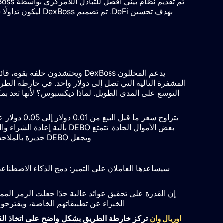
بهدف تحسين DeFi، تم
يدعم المحللون DexBoss ويحتشدون خ
المشفرة التالية التي تصل إلى دولار واحد. في خارطة الطريق
التوسع على المدى الطويل. لماذا ديكسبوس؟ لأنها تعد ب
يتراوح سعر م
بعض الأموال الجادة. تتمتع EBO
ويجعل DEBO جديرة بالملاحظة من بين أفضل عروض البيع المسبق للعملات المشفرة هذا العام.
الخبراء عن تطبيقاتهم الخاصة، ويقترحون بقوة DLUME باعتباره العملة المشفرة التالية الت
تركز خارطة الطريق بشكل واضح على اتخاذ القر
اوريال وان