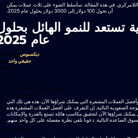
إعادة تعريف التداول اللامركزي. في هذه المقالة، سأسلط الضوء على ثلاث عملات يمكن
أن تحول 100 دولار إلى 3000 دولار بحلول عام 2025.
قمية تستعد للنمو الهائل بحلول
عام 2025
ديكسبوس
(يجب علي
حقيقي واحد
(لوم
yتوقع (YPRED)
ماين برو (مين
ماين برو (مين) لاكهنتر (LHUNT)
مقصورة التشمس الاصطناعي (SOLM)
سلسلة ميتافي (MFC)
 وأفضل العملات المشفرة التي يمكنك شراؤها الآن. هذه هي تلك التي
الموجة الصعودية التالية. إن التعرف على أفضل العملات المشفرة هذه
كنك شراؤها الآن لتحقيق مكاسب هائلة تتمتع بالقدرة والإمكانات
سوق الصاعدة التالية. دعونا نلقي نظرة مفصلة على كل واحد منهم.
ديكسبوس (ديبو