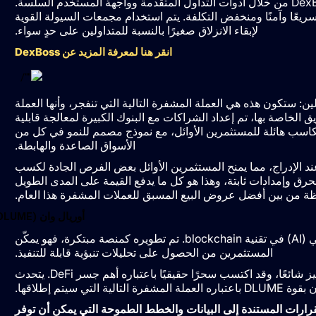
تم تقديم نظام بيئي أفضل للتبادل اللامركزي بواسطة DexBoss من خلال أدوات التداول المتقدمة وواجهة المستخدم السلسة.
 تصميم DexBoss ليكون تداولًا سريعًا وآمنًا ومنخفض التكلفة. يتم استخدام مجمعات السيولة القوية
لإبقاء الانزلاق صغيرًا بالنسبة للمتداولين على حدٍ سواء.
انقر هنا لمعرفة المزيد عن DexBoss
لفه بقوة، قائلين: ستكون هذه هي العملة المشفرة التالية التي تنفجر، وأنها العملة
 الخاصة بها، تم إعداد الشراكات مع البنوك الكبيرة لمعالجة قابلية
مكاسب هائلة للمستثمرين الأوائل، مع نموذج مصمم للنمو في كل من
الأسواق الصاعدة والهابطة.
ا قبل البيع من 0.01 دولار إلى 0.05 دولار عند الإدراج، مما يمنح المستثمرين الأوائل بعض الفرص الجادة لكسب
D بآلية إعادة الشراء والحرق وإمدادات ثابتة، وهذا هو كل ما يدفع القيمة على المدى الطويل
أوريال وان (DLUME)
سيساعدها العاملان على التميز: دمج الذكاء الاصطناعي (AI) في تقنية blockchain. تم تطويره كمنصة مبتكرة، فهو يمكّن
المستثمرين من الحصول على تحليلات تنبؤية قابلة للتنفيذ.
إن القدرة على تحقيق عوائد عالية جدًا جعلت الرمز المميز شائعًا، وقد اكتسب سحرًا حقيقيًا باعتباره أهم جسر DeFi. يتحدث
ي سيتم إطلاقها.
ارات المستندة إلى البيانات والخطط الطموحة التي يمكن أن توفر