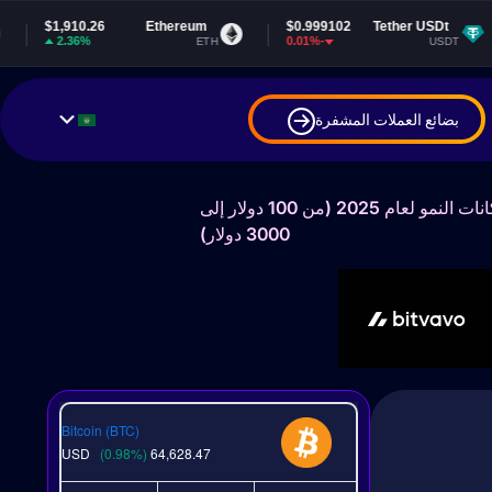
Ethereum
$0.999102
Tether USDt
$64,628.47
-0.01%
0.97%
ETH
USDT
بضائع العملات المشفرة
العملات المشفرة التالية تنفجر مع انتشار حصة البيتكوين – أفضل 7 عملات لإمكانات النمو لعام 2025 (من 100 دولار إلى
3000 دولار)
Bitcoin (BTC)
USD
(0.98%)
64,628.47