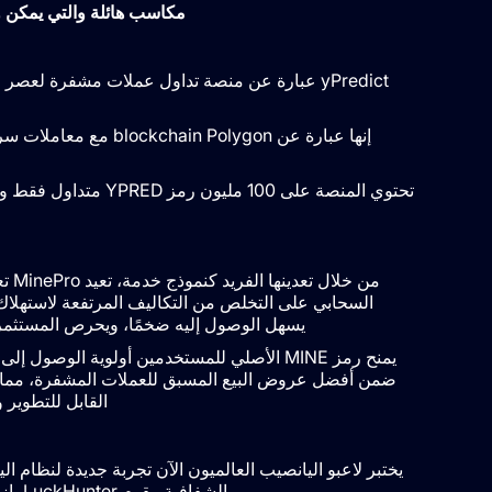
مكاسب هائلة والتي يمكن و
إنها عبارة عن Polygon
تحتوي المنصة على 100
من خ
السحابي على التخلص من التكاليف المرتفعة لاستهلاك ال
يسهل الوصول إليه ضخمًا، ويحرص المستثمر
القابل للتطوير و
الشفافية. يقوم LuckHunter بإزالة الوسطاء ويسمح بالسحوبات العادلة، مع احتمالات عادلة للجميع.