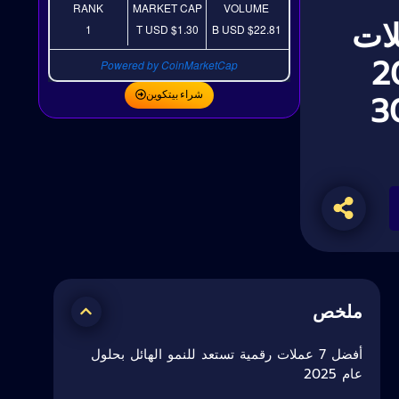
RANK
MARKET CAP
VOLUME
فضل 7 عملات
1
USD
$1.30 T
USD
$22.81 B
عام 2025
Powered by CoinMarketCap
لى 3000
شراء بيتكوين
ملخص
أفضل 7 عملات رقمية تستعد للنمو الهائل بحلول
عام 2025