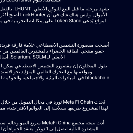
تشهد مرحلة م
الأموال. وليس ه
لموقع يُدعى Token Stand على إمكان
جميع منتجي الطاقة الخضراء بالمشترين العالميين من خل
الأصلي لـ Solarium، SOLM، أساليب المعاملات الصديقة للبيئة ويوفر وسائل للمعاملات على المنصة.
يقول المحللون إن مقصورة التشمس الاصطناعي يمكن اعتبار
لهذا المشروع طريقها بسلاسة إلى العوالم الافتراضية، 