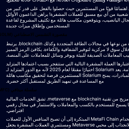
ا قبل البيع للتوكن الأصلي، LHUNT، بالفعل اهتمامًا قويًا من المستثمرين حيث حصلوا بالفعل على قدر كبير من
ناك شك في أن LuckHunter أصبح أكثر شعبية من أي بيع مسبق للعملات المشفرة! يراهن الداعمون الأوائل
اته التخريبية في مجال اليانصيب، ويتوقعون مكاسب هائلة مع تكثيف المشروع لقاعدة
المستخدمين وإطلاق ميزات جديدة
مقصورة التشمس الاصطناعي (SOLM)
أصبحت مقصورة التشمس الاصطناعي علامة فارقة فريدة من نوعها في مجالات الطاقة المتجددة وكذلك blockchain. يرتبط
ال سوق لا مركزية لتوفير الشفافية والكفاءة. يكافئ الرمز المميز
ها العملة المشفرة التالية التي ستتفجر بسبب اعتمادها المتزايد
ومواءمتها مع التحرك العالمي المتزايد نحو الاستدامة. يعد Solarium اختيارًا مقنعًا لعام 2025 لأنه مع الدور المتزايد لـ
blockchain في المبادرات البيئية والاجتماعية والحوكمة للمبادرات، يمنح Solarium المستثمرين فرصة لتحقيق مكاسب هائلة
مع المساعدة في تمهيد الطريق لمستقبل أكثر خضرة.
سلسلة ميتافي (MFC)
تُحدث Meta Fi Chain ثورة في مجال التمويل من خلال مزيج من تقنية blockchain مع metaverse. تشق الخدمات المالية
مما يسمح للمستخدم بالكسب والمعاملات والاستثمار في مجال رقمي
افتراضي.
أدت نتيجة مجتمع MetaFi China سريع النمو وحالة استخدام MetaFi Chain المبتكرة إلى أن تصبح المنافس الأول للعملات
المشفرة التالية لتصل إلى 1 دولار. يعتقد الخبراء أن الانجذاب إلى محبي Metaverse ومستثمري العملات المشفرة يجعل