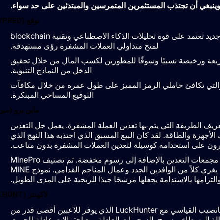
ينبغي أن تجتذب المستثمرين المتمرسين والمبتدئين على حد سواء.
توقع (YPRED)
yPredict عبارة عن منصة تداول عملات مشفرة لعصر جديد تعتمد على قوة تحليلات الذكاء الاصطناعي وتقنية blockchain
لمنح متداولي العملات المشفرة رؤى مستهدفة.
blockchain  مع معاملات سريعة ورخيصة نسبيًا وسوقًا للمطورين لكسب المال من خلال تحقيق
الدخل من النماذج التنبؤية.
 مليون رمز YPRED متداول فقط والتي تكافئ حاملي الرمز المميز على طول عمره من خلال مكافآت
التوقيع المساحي المبتكرة.
ماين برو (مين
لال تعدينها الفريد كنموذج خدمة، تعيد MinePro تعريف الطريقة التي يتم بها تعدين العملة المشفرة. يعمل حل التعدين
أجهزة والطاقة. لقد كان البيع المسبق الذي اجتذبه هذا النهج الذي
ون على استخدامه كوسيلة لتعدين العملات المشفرة بدون متاعب.
يمنح رمز MINE الأصلي للمستخدمين أولوية الوصول إلى مجمعات التعدين بالإضافة إلى رسوم مخفضة. تم تصنيف MinePro
ضمن أفضل عروض البيع المسبق للعملات المشفرة، مما يغري كلاً من الوافدين الجدد وعمال المناجم القدامى. نموذج MINE
التزامها بالاستدامة يجعلها مرشحًا جيدًا للربحية على المدى الطويل.
لاكهنتر (LHUNT)
يختبر لاعبو اليانصيب العالميون الآن تجربة جديدة لنظام اليانصيب القياسي مع LuckHunter الذي يوفر للاعبين أقصى قدر من