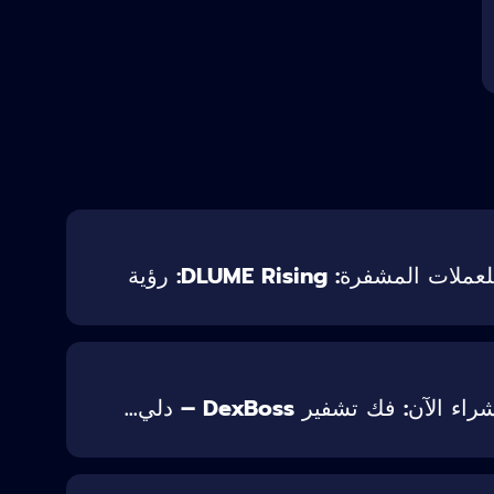
أفضل مبيعات مسبقة للعملات المشفرة: DLUME Rising: رؤية
 فك تشفير DexBoss – دلي...