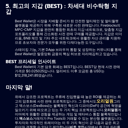
5. 최고의 지갑 (BEST) : 차세대 비수탁형 지
갑
Best Wallet은 시장을 지배할 준비가 된 안전한 멀티체인 및 멀티월렛
플랫폼을 제공하기 위해 구축된 새로운 사전 판매입니다. Fireblocks의
MPC-CMP 지갑을 완전히 통합한 최초의 지갑 네트워크로, 맞춤형 지갑
포트폴리오를 통해 간소화된 사전 판매 구매를 제공합니다. 지갑은 이더
리움, BNB 체인 및 기타 주요 네트워크에서 원활한 자산 관리를 지원하
므로 초보자와 전문가 모두를 위한 다재다능한 도구입니다.
스테이킹 기능, 기본 DApp 브라우저 통합 및 성장하는 커뮤니티를 통해
Best Wallet은 탈중앙화 금융의 핵심 허브로 자리매김하고 있습니다.
BEST 프리세일 인사이트
Best Wallet의 기본 암호 화폐는 BEST입니다. BEST당 현재 사전 판매
가격은 $0.025025입니다. 얼리버드 이후 모금된 총 USD는
$12,318,241.85였습니다.
마지막 말!
위에서 강조한 프로젝트는 주류에 진입했을 때 높은 ROI를 제공하는 최
오리얼원
고의 암호화폐 사전 판매 프로젝트입니다. 그 중에서도
그리
고 덱스보스(DexBoss)는 블록체인 혁신과 디파이(DeFi) 공간에 혁명을
일으키기 위해 떠오르고 있는 두 가지 핵심 프로젝트입니다.
오리얼원
게
이머에게 원활한 경험을 제공하는 게임 및 메타버스 통합 블록체인입니
다.
덱스보스
거래자가 Pro Tools와 거래할 수 있는 분산형 플랫폼입니다.
투자자와 적극적인 트레이더는 이 두 가지 혁신이 곧 다음과 같은 최고
리더와 경쟁할 수 있다고 제안합니다
비트 코인
시장에서 최고의 자리를