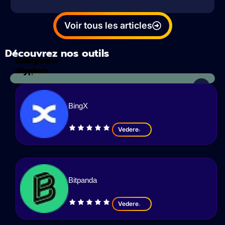
Voir tous les articles
Découvrez nos outils
Calculateur
Analyses
d'impots
crypto
BingX
Vedere
Bitpanda
Vedere