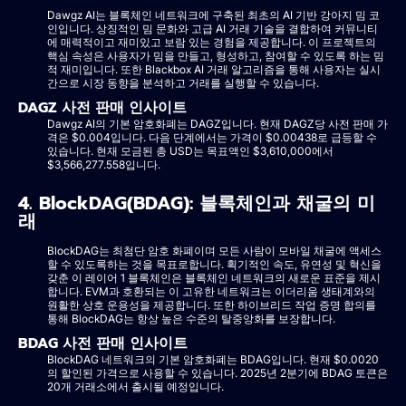
Dawgz AI는 블록체인 네트워크에 구축된 최초의 AI 기반 강아지 밈 코
인입니다. 상징적인 밈 문화와 고급 AI 거래 기술을 결합하여 커뮤니티
에 매력적이고 재미있고 보람 있는 경험을 제공합니다. 이 프로젝트의
핵심 속성은 사용자가 밈을 만들고, 형성하고, 참여할 수 있도록 하는 밈
적 재미입니다. 또한 Blackbox AI 거래 알고리즘을 통해 사용자는 실시
간으로 시장 동향을 분석하고 거래를 실행할 수 있습니다.
DAGZ 사전 판매 인사이트
Dawgz AI의 기본 암호화폐는 DAGZ입니다. 현재 DAGZ당 사전 판매 가
격은 $0.004입니다. 다음 단계에서는 가격이 $0.00438로 급등할 수
있습니다. 현재 모금된 총 USD는 목표액인 $3,610,000에서
$3,566,277.558입니다.
4. BlockDAG(BDAG): 블록체인과 채굴의 미
래
BlockDAG는 최첨단 암호 화폐이며 모든 사람이 모바일 채굴에 액세스
할 수 있도록하는 것을 목표로합니다. 획기적인 속도, 유연성 및 혁신을
갖춘 이 레이어 1 블록체인은 블록체인 네트워크의 새로운 표준을 제시
합니다. EVM과 호환되는 이 고유한 네트워크는 이더리움 생태계와의
원활한 상호 운용성을 제공합니다. 또한 하이브리드 작업 증명 합의를
통해 BlockDAG는 항상 높은 수준의 탈중앙화를 보장합니다.
BDAG 사전 판매 인사이트
BlockDAG 네트워크의 기본 암호화폐는 BDAG입니다. 현재 $0.0020
의 할인된 가격으로 사용할 수 있습니다. 2025년 2분기에 BDAG 토큰은
20개 거래소에서 출시될 예정입니다.