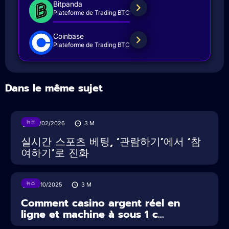
Bitpanda
Plateforme de Trading BTC
Coinbase
Plateforme de Trading BTC
Dans le même sujet
뉴스
05/02/2026
3
M
실시간 스포츠 베팅, ‘관람하기’에서 ‘참
여하기’로 진화
뉴스
16/10/2025
3
M
Comment casino argent réel en
ligne et machine à sous 1 c...