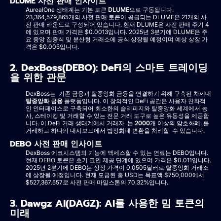
DLUME 사전 판매 인사이트
AurealOne 생태계는 기본 토큰
DLUME
으로 구동됩니다.
23,364,579,865개의 사전 판매 토큰이 공급되는 DLUME은 21개의 사
전 판매 라운드로 구성되어 있습니다. 현재 DLUME은 사전 판매 주기 4
에 있으며 판매 가격은 $0.0013입니다. 2025년 3분기에 DLUME은 주
요 중앙 집중식 및 분산형 거래소에 공식 상장될 예정이며 예상 상장 가
격은 $0.005입니다.
2. DexBoss(DEBO): DeFi의 스마트 트레이딩
을 위한 관문
DexBoss는 기존 금융과 탈중앙화 금융을 연결하기 위해 구축된 차세대
탈중앙화 금융
플랫폼입니다. 이 창의적인 DeFi 공간은 사용자 친화적
인 인터페이스로 구축되어 최소한의 슬리피지와 탈중앙화 세계에서 농
사, 스테이킹 및 거래할 수 있는 전문 거래 도구로 높은 유동성을 제공합
니다. 이 DeFi 거래 생태계에서 거래자 는
2000
개 이상의 암호화폐 를
거래하고 하나의 대시보드에서 법정화폐 변환을 처리할 수 있습니다.
DEBO 사전 판매 인사이트
DexBoss 에코시스템의 기능에 액세스할 수 있는 연료는 DEBO입니다.
현재 DEBO 토큰은 초기 코인 제공 단계에 있으며 가격은 $0.011입니다.
2025년 2분기에 DEBO는 상장 가격이 0.0505달러로 탈중앙화 거래소
에 상장될 예정입니다. 현재 모금된 총 USD는 목표액 $750,000에서
$527,367.557로 사전 판매 마일스톤의 70.32%입니다.
3. Dawgz AI(DAGZ): AI를 사용한 밈 토큰의
미래