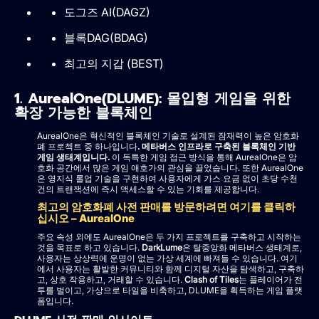
도그즈 AI(DAGZ)
블록DAG(BDAG)
최고의 지갑 (BEST)
1. AurealOne(DLUME): 몰입형 게임을 위한
확장 가능한 블록체인
AurealOne은 혁신적인 블록체인 기술로 설계된 잠재력이 높은 암호화
폐 프로젝트 중 하나입니다
. 메타버스 인프라로 구축된 블록체인 기반
게임 생태계입니다.
이 독특한 게임 접근 방식을 통해 AurealOne은 암
호화 공간에서 많은 게임 애호가의 관심을 끌었습니다. 또한 AurealOne
은 영지식 롤업 기술을 구현하여 사용자에게 가스 요금 없이 초당 수천
건의 트랜잭션에 즉시 액세스할 수 있는 기회를 제공합니다.
최고의 암호화폐 사전 판매를 방문하려면 여기를 클릭하
십시오 – AurealOne
주요 속성 외에도 AurealOne은 두 가지 프로젝트를 구축하고 시작하는
것을 목표로 하고 있습니다.
DarkLume
은 탈중앙화 메타버스 생태계로,
사용자는 상상력에 운명이 없는 가상 세계에 빠져들 수 있습니다. 여기
에서 사용자는 활발한 커뮤니티와 함께 디지털 자산을 탐색하고, 구축하
고, 상호 작용하고, 거래할 수 있습니다.
Clash of Tiles
는 플레이어가 전
투를 벌이고, 가상으로 타일을 비축하고, DLUME을 획득하는 게임 플랫
폼입니다.