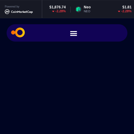
thereum
Powered by
$1,876.74
Neo
$1.81
EO
-2.28%
-2.28%
H
NEO
EOS