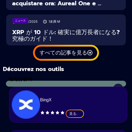
acquistare ora: Aureal One e ...
ニュース
22/02/2025
1未満
M
XRP が 10 ドル: 確実に億万長者になる?
究極のガイド！
すべての記事を見る
Découvrez nos outils
税金計算機
暗号分析
BingX
見る