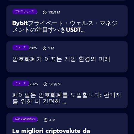
プレスリリース
18/08/2025
1未満
M
Bybitプライベート・ウェルス・マネジ
メントの注目すべきUSDT...
ニュース
15/08/2025
3
M
암호화폐가 이끄는 게임 환경의 미래
ニュース
30/07/2025
1未満
M
페이팔은 암호화폐를 도입합니다: 판매자
를 위한 더 간편한 ...
Non classifié(e)
20/03/2025
4
M
Le migliori criptovalute da