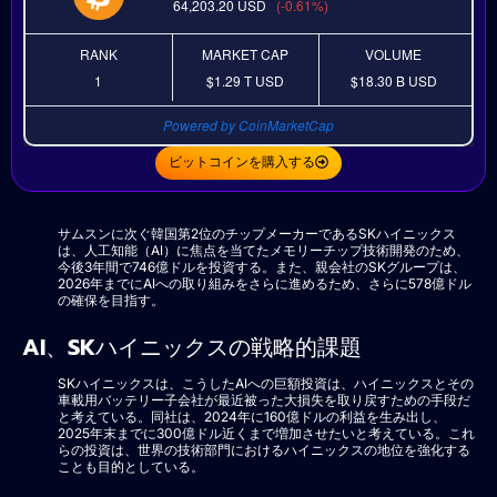
64,203.20
USD
(-0.61%)
RANK
MARKET CAP
VOLUME
1
$1.29 T
USD
$18.30 B
USD
Powered by CoinMarketCap
ビットコインを購入する
サムスンに次ぐ韓国第2位のチップメーカーであるSKハイニックス
は、人工知能（AI）に焦点を当てたメモリーチップ技術開発のため、
今後3年間で746億ドルを投資する。また、親会社のSKグループは、
2026年までにAIへの取り組みをさらに進めるため、さらに578億ドル
の確保を目指す。
AI、SKハイニックスの戦略的課題
SKハイニックスは、こうしたAIへの巨額投資は、ハイニックスとその
車載用バッテリー子会社が最近被った大損失を取り戻すための手段だ
と考えている。同社は、2024年に160億ドルの利益を生み出し、
2025年末までに300億ドル近くまで増加させたいと考えている。これ
らの投資は、世界の技術部門におけるハイニックスの地位を強化する
ことも目的としている。