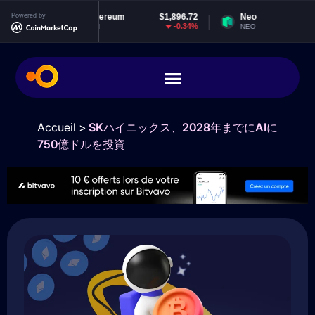
015
Powered by
Ethereum
$1,896.72
Neo
$1.
0%
-0.34%
-1.9
ETH
NEO
Accueil
>
SKハイニックス、2028年までにAIに
750億ドルを投資