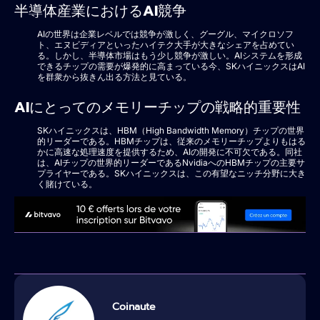
半導体産業におけるAI競争
AIの世界は企業レベルでは競争が激しく、グーグル、マイクロソフ
ト、エヌビディアといったハイテク大手が大きなシェアを占めてい
る。しかし、半導体市場はもう少し競争が激しい。AIシステムを形成
できるチップの需要が爆発的に高まっている今、SKハイニックスはAI
を群衆から抜きん出る方法と見ている。
AIにとってのメモリーチップの戦略的重要性
SKハイニックスは、HBM（High Bandwidth Memory）チップの世界
的リーダーである。HBMチップは、従来のメモリーチップよりもはる
かに高速な処理速度を提供するため、AIの開発に不可欠である。同社
は、AIチップの世界的リーダーであるNvidiaへのHBMチップの主要サ
プライヤーである。SKハイニックスは、この有望なニッチ分野に大き
く賭けている。
Coinaute