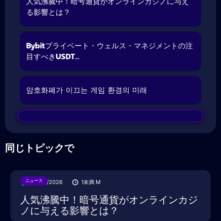
人気沸騰中！暗号通貨がオンラインカジノに与え
る影響とは？
Bybitプライベート・ウェルス・マネジメントの注
目すべきUSDT...
암호화폐가 이끄는 게임 환경의 미래
同じトピックで
ニュース
28/07/2026
1未満
M
人気沸騰中！暗号通貨がオンラインカジ
ノに与える影響とは？