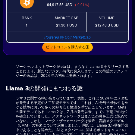
64,917.55
USD
(-0.01%)
RANK
MARKET CAP
VOLUME
1
$1.30 T
USD
$12.48 B
USD
Powered by CoinMarketCap
ビットコインを購入する
ソーシャル ネットワーク Meta は、まもなく Llama 3 をリリースする
ことにより、新たなデジタル時代に突入します。この待望のテクノロ
ジーの逸品は、2024 年の初めに発表されます。
Llama 3の開発にまつわる謎
ラマ 3 に関する噂が高まっています。実際、これは 2024 年にメタ社
が発売する予定の人工知能モデルです。これは、AI 分野の優位性をめ
ぐる競争において多くの好奇心と憶測を呼び起こしています。 Meta
の前モデルである Llama 2 は、7 月の発売以来、すでに市場での地位
を確立していました。メタネットワークはまだこの噂を正式に認めて
いない。しかし、マーク・ザッカーバーグは最近、言語メタモデル
（LMM）の将来について示唆しました。同氏は、Llama 3が現在開発
中であることを認めた。 AI とメタバースに関するポッドキャストの
インタビューで、ザッカーバーグ氏は、常に新しいモデルをトレーニ