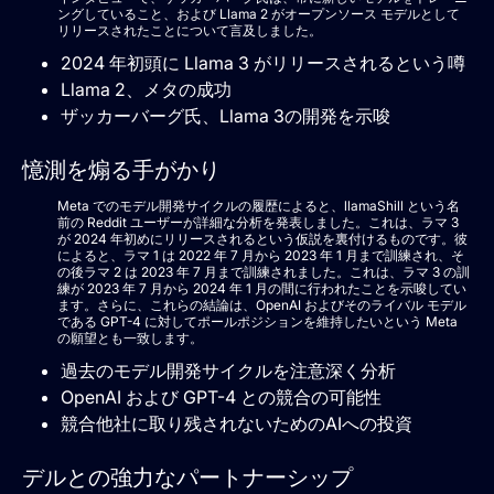
ングしていること、および Llama 2 がオープンソース モデルとして
リリースされたことについて言及しました。
2024 年初頭に Llama 3 がリリースされるという噂
Llama 2、メタの成功
ザッカーバーグ氏、Llama 3の開発を示唆
憶測を煽る手がかり
Meta でのモデル開発サイクルの履歴によると、llamaShill という名
前の Reddit ユーザーが詳細な分析を発表しました。これは、ラマ 3
が 2024 年初めにリリースされるという仮説を裏付けるものです。彼
によると、ラマ 1 は 2022 年 7 月から 2023 年 1 月まで訓練され、そ
の後ラマ 2 は 2023 年 7 月まで訓練されました。これは、ラマ 3 の訓
練が 2023 年 7 月から 2024 年 1 月の間に行われたことを示唆してい
ます。さらに、これらの結論は、OpenAI およびそのライバル モデル
である GPT-4 に対してポールポジションを維持したいという Meta
の願望とも一致します。
過去のモデル開発サイクルを注意深く分析
OpenAI および GPT-4 との競合の可能性
競合他社に取り残されないためのAIへの投資
デルとの強力なパートナーシップ