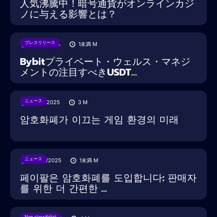
人気沸騰中！暗号通貨がオンラインカジ
ノに与える影響とは？
プレスリリース
18/08/2025
1未満
M
Bybitプライベート・ウェルス・マネジ
メントの注目すべきUSDT...
ニュース
15/08/2025
3
M
암호화폐가 이끄는 게임 환경의 미래
ニュース
30/07/2025
1未満
M
페이팔은 암호화폐를 도입합니다: 판매자
를 위한 더 간편한 ...