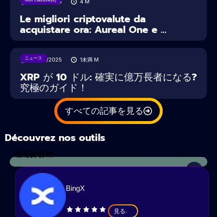
Non classifié(e)
20/03/2025
4
M
Le migliori criptovalute da
acquistare ora: Aureal One e ...
ニュース
22/02/2025
1未満
M
XRP が 10 ドル: 確実に億万長者になる?
究極のガイド！
すべての記事を見る
Découvrez nos outils
税金計算機
暗号分析
BingX
見る