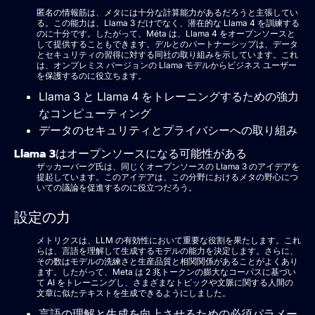
匿名の情報筋は、メタには十分な計算能力があるだろうと主張してい
る。この能力は、Llama 3 だけでなく、潜在的な Llama 4 を訓練する
のに十分です。したがって、Méta は、Llama 4 をオープンソースと
して提供することもできます。デルとのパートナーシップは、データ
とセキュリティの習得に対する同社の取り組みを示しています。これ
は、オンプレミス バージョンの Llama モデルからビジネス ユーザー
を保護するのに役立ちます。
Llama 3 と Llama 4 をトレーニングするための強力
なコンピューティング
データのセキュリティとプライバシーへの取り組み
Llama 3はオープンソースになる可能性がある
ザッカーバーグ氏は、同じくオープンソースの Llama 3 のアイデアを
提起しています。このアイデアは、この分野におけるメタの野心につ
いての議論を促進するのに役立つだろう。
設定の力
メトリクスは、LLM の有効性において重要な役割を果たします。これ
らは、言語を理解して生成するモデルの能力を決定します。さらに、
その数はモデルの洗練さと生産品質と相関関係があることがよくあり
ます。したがって、Meta は 2 兆トークンの膨大なコーパスに基づい
て AI をトレーニングし、さまざまなトピックや文脈に関する人間の
文章に似たテキストを生成できるようにしました。
言語の理解と生成を向上させるための必須パラメー