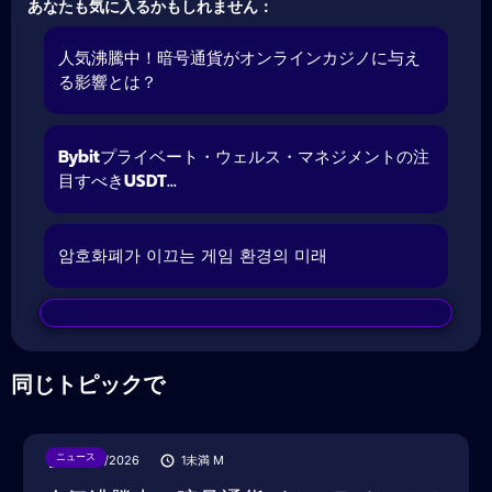
あなたも気に入るかもしれません：
人気沸騰中！暗号通貨がオンラインカジノに与え
る影響とは？
Bybitプライベート・ウェルス・マネジメントの注
目すべきUSDT...
암호화폐가 이끄는 게임 환경의 미래
同じトピックで
ニュース
28/07/2026
1未満
M