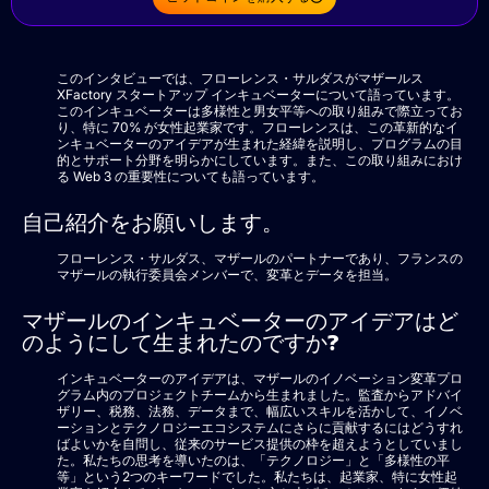
このインタビューでは、フローレンス・サルダスがマザールス
XFactory スタートアップ インキュベーターについて語っています。
このインキュベーターは多様性と男女平等への取り組みで際立ってお
り、特に 70% が女性起業家です。フローレンスは、この革新的なイ
ンキュベーターのアイデアが生まれた経緯を説明し、プログラムの目
的とサポート分野を明らかにしています。また、この取り組みにおけ
る Web 3 の重要性についても語っています。
自己紹介をお願いします。
フローレンス・サルダス、マザールのパートナーであり、フランスの
マザールの執行委員会メンバーで、変革とデータを担当。
マザールのインキュベーターのアイデアはど
のようにして生まれたのですか?
インキュベーターのアイデアは、マザールのイノベーション変革プロ
グラム内のプロジェクトチームから生まれました。監査からアドバイ
ザリー、税務、法務、データまで、幅広いスキルを活かして、イノベ
ーションとテクノロジーエコシステムにさらに貢献するにはどうすれ
ばよいかを自問し、従来のサービス提供の枠を超えようとしていまし
た。私たちの思考を導いたのは、「テクノロジー」と「多様性の平
等」という2つのキーワードでした。私たちは、起業家、特に女性起