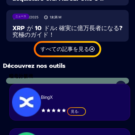
ニュース
22/02/2025
1未満
M
XRP が 10 ドル: 確実に億万長者になる?
究極のガイド！
すべての記事を見る
Découvrez nos outils
税金計算機
暗号分析
BingX
見る