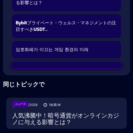
る影響とは？
Bybitプライベート・ウェルス・マネジメントの注
目すべきUSDT...
암호화폐가 이끄는 게임 환경의 미래
同じトピックで
ニュース
28/07/2026
1未満
M
人気沸騰中！暗号通貨がオンラインカジ
ノに与える影響とは？