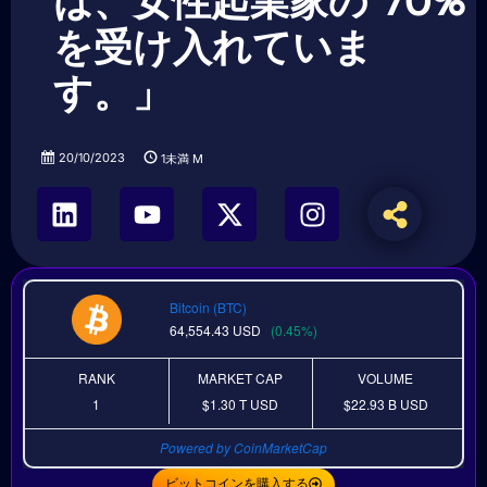
は、女性起業家の 70%
を受け入れていま
す。」
20/10/2023
1未満
M
Bitcoin (BTC)
64,554.43
USD
(0.45%)
RANK
MARKET CAP
VOLUME
1
$1.30 T
USD
$22.93 B
USD
Powered by CoinMarketCap
ビットコインを購入する