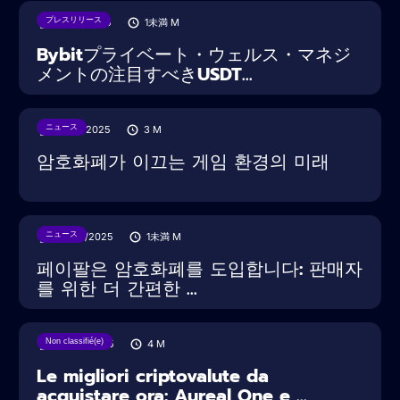
プレスリリース
18/08/2025
1未満
M
Bybitプライベート・ウェルス・マネジ
メントの注目すべきUSDT...
ニュース
15/08/2025
3
M
암호화폐가 이끄는 게임 환경의 미래
ニュース
30/07/2025
1未満
M
페이팔은 암호화폐를 도입합니다: 판매자
를 위한 더 간편한 ...
Non classifié(e)
20/03/2025
4
M
Le migliori criptovalute da
acquistare ora: Aureal One e ...