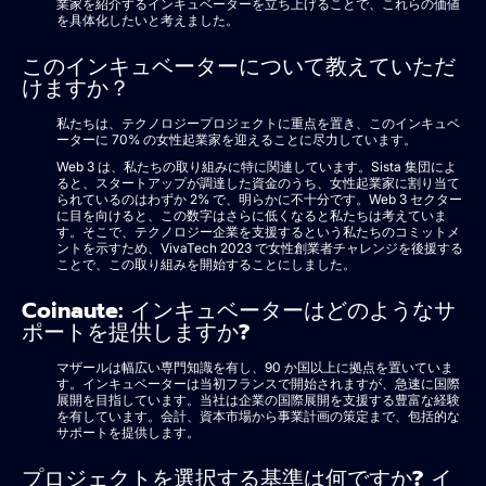
業家を紹介するインキュベーターを立ち上げることで、これらの価値
を具体化したいと考えました。
このインキュベーターについて教えていただ
けますか？
私たちは、テクノロジープロジェクトに重点を置き、このインキュベ
ーターに 70% の女性起業家を迎えることに尽力しています。
Web 3 は、私たちの取り組みに特に関連しています。Sista 集団によ
ると、スタートアップが調達した資金のうち、女性起業家に割り当て
られているのはわずか 2% で、明らかに不十分です。Web 3 セクター
に目を向けると、この数字はさらに低くなると私たちは考えていま
す。そこで、テクノロジー企業を支援するという私たちのコミットメ
ントを示すため、VivaTech 2023 で女性創業者チャレンジを後援する
ことで、この取り組みを開始することにしました。
Coinaute: インキュベーターはどのようなサ
ポートを提供しますか?
マザールは幅広い専門知識を有し、90 か国以上に拠点を置いていま
す。インキュベーターは当初フランスで開始されますが、急速に国際
展開を目指しています。当社は企業の国際展開を支援する豊富な経験
を有しています。会計、資本市場から事業計画の策定まで、包括的な
サポートを提供します。
プロジェクトを選択する基準は何ですか? イ