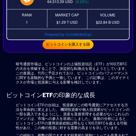
64,513.39
USD
(0.29%)
RANK
MARKET CAP
VOLUME
1
$1.29 T
USD
$22.84 B
USD
Powered by CoinMarketCap
ビットコインを購入する
暗号通貨市場は、ビットコインの上場投資信託（ETF）が100万BTC
の大台を突破することで、決定的な転換点を迎えようとしています。
この進展は、11月に予定されており、ビットコインのパフォーマンス
に関する楽観的な予測と一致しています。 この記事は、このダイナミ
クスが市場と投資家に与える影響を検討しています。
ビットコインETFの印象的な成長
ビットコインETFの台頭は、投資家がこの暗号通貨にアクセスする方
法を革命的に変えました。 機関投資家や個人投資家がビットコインの
一部を購入できるようにし、資産を直接管理する必要がないこれらの
ファンドは、市場への参入を容易にしました。 最新の分析によると、
ビットコインETFの運用資産総額は間もなく100万BTCを超える可能
性があり、この種の投資に対する需要の高まりを示しています。
この傾向は、複数の国でますます好意的な規制によっても促進されて