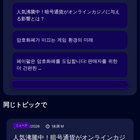
人気沸騰中！暗号通貨がオンラインカジノに与え
る影響とは？
암호화폐가 이끄는 게임 환경의 미래
페이팔은 암호화폐를 도입합니다: 판매자를 위한
더 간편한 ...
同じトピックで
ニュース
28/07/2026
1未満
M
人気沸騰中！暗号通貨がオンラインカジ