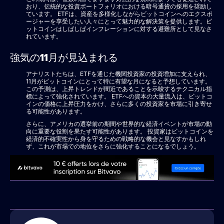
おり、伝統的な投資ポートフォリオにおける暗号通貨の採用を奨励し
ています。 ETFは、資産を多様化しながらビットコインへのエクスポ
ージャーを享受したい人々にとって魅力的な解決策を提供します。ビ
ットコインはしばしばインフレーションに対する避難所として見なさ
れています。
強気の11月が見込まれる
アナリストたちは、ETFを通じた機関投資家の投資増加に支えられ、
11月がビットコインにとって特に有望な月になると予想しています。
この予測は、上昇トレンドが間近であることを示唆するテクニカル指
標によって強化されています。 ETFへの資本の大量流入は、ビットコ
インの価格に上昇圧力をかけ、さらに多くの投資家を市場に引き寄せ
る可能性があります。
さらに、アメリカの選挙前の期間や世界的な経済イベントが市場の動
向に重要な役割を果たす可能性があります。 投資家はビットコインを
経済的不確実性から身を守るための戦略的な機会と見なすかもしれ
ず、これが市場での地位をさらに強化することになるでしょう。