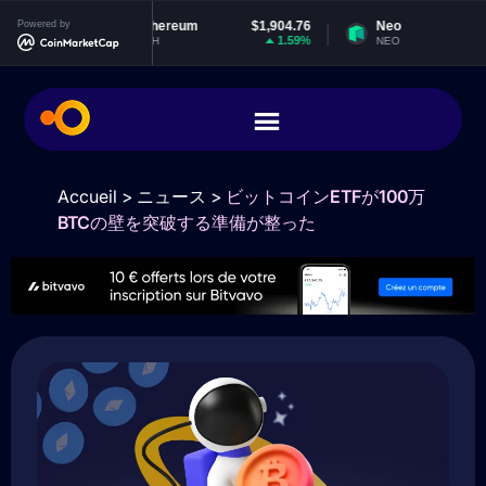
9014
Powered by
Ethereum
$1,904.76
Neo
$1
0.01%
1.59%
-0.
ETH
NEO
Accueil
>
ニュース
>
ビットコインETFが100万
BTCの壁を突破する準備が整った