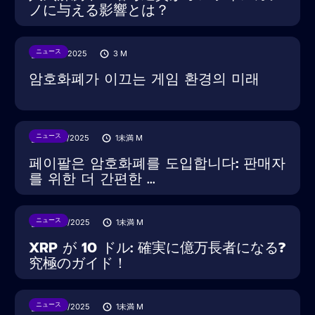
ノに与える影響とは？
ニュース
15/08/2025
3
M
암호화폐가 이끄는 게임 환경의 미래
ニュース
30/07/2025
1未満
M
페이팔은 암호화폐를 도입합니다: 판매자
를 위한 더 간편한 ...
ニュース
22/02/2025
1未満
M
XRP が 10 ドル: 確実に億万長者になる?
究極のガイド！
ニュース
22/02/2025
1未満
M