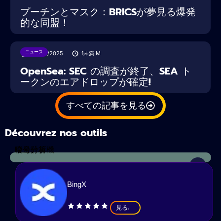
プーチンとマスク：BRICSが夢見る爆発
的な同盟！
ニュース
22/02/2025
1未満
M
OpenSea: SEC の調査が終了、SEA ト
ークンのエアドロップが確定!
すべての記事を見る
Découvrez nos outils
税金計算機
暗号分析
BingX
見る