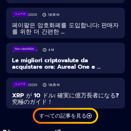
ニュース
30/07/2025
1未満
M
페이팔은 암호화폐를 도입합니다: 판매자
를 위한 더 간편한 ...
Non classifié(e)
20/03/2025
4
M
Le migliori criptovalute da
acquistare ora: Aureal One e ...
ニュース
22/02/2025
1未満
M
XRP が 10 ドル: 確実に億万長者になる?
究極のガイド！
すべての記事を見る