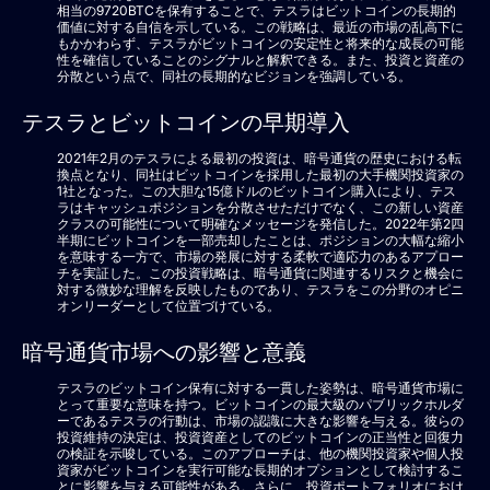
相当の9720BTCを保有することで、テスラはビットコインの長期的
価値に対する自信を示している。この戦略は、最近の市場の乱高下に
もかかわらず、テスラがビットコインの安定性と将来的な成長の可能
性を確信していることのシグナルと解釈できる。また、投資と資産の
分散という点で、同社の長期的なビジョンを強調している。
テスラとビットコインの早期導入
2021年2月のテスラによる最初の投資は、暗号通貨の歴史における転
換点となり、同社はビットコインを採用した最初の大手機関投資家の
1社となった。この大胆な15億ドルのビットコイン購入により、テス
ラはキャッシュポジションを分散させただけでなく、この新しい資産
クラスの可能性について明確なメッセージを発信した。2022年第2四
半期にビットコインを一部売却したことは、ポジションの大幅な縮小
を意味する一方で、市場の発展に対する柔軟で適応力のあるアプロー
チを実証した。この投資戦略は、暗号通貨に関連するリスクと機会に
対する微妙な理解を反映したものであり、テスラをこの分野のオピニ
オンリーダーとして位置づけている。
暗号通貨市場への影響と意義
テスラのビットコイン保有に対する一貫した姿勢は、暗号通貨市場に
とって重要な意味を持つ。ビットコインの最大級のパブリックホルダ
ーであるテスラの行動は、市場の認識に大きな影響を与える。彼らの
投資維持の決定は、投資資産としてのビットコインの正当性と回復力
の検証を示唆している。このアプローチは、他の機関投資家や個人投
資家がビットコインを実行可能な長期的オプションとして検討するこ
とに影響を与える可能性がある。さらに、投資ポートフォリオにおけ