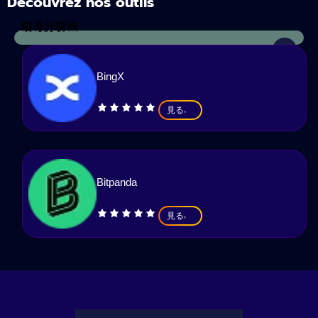
Découvrez nos outils
税金計算機
暗号分析
BingX
見る
Bitpanda
見る