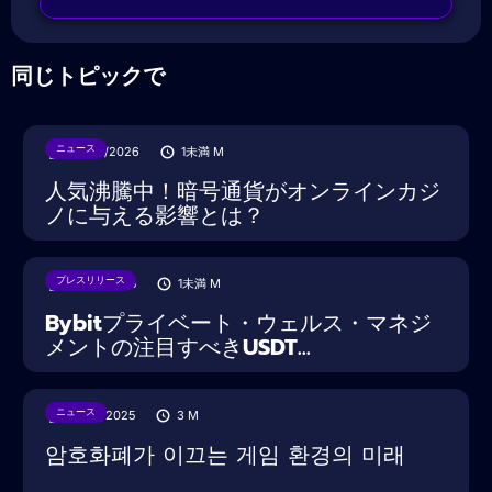
同じトピックで
ニュース
28/07/2026
1未満
M
人気沸騰中！暗号通貨がオンラインカジ
ノに与える影響とは？
プレスリリース
18/08/2025
1未満
M
Bybitプライベート・ウェルス・マネジ
メントの注目すべきUSDT...
ニュース
15/08/2025
3
M
암호화폐가 이끄는 게임 환경의 미래