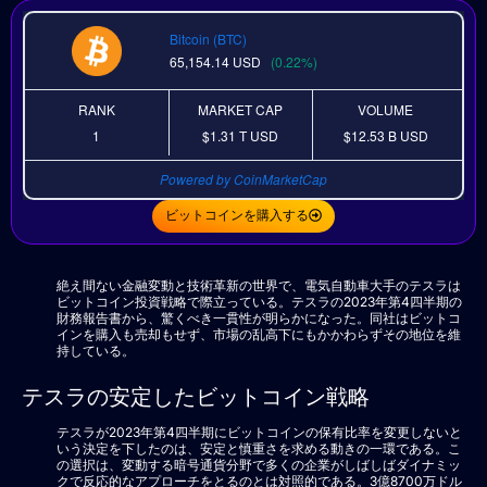
Bitcoin (BTC)
65,154.14
USD
(0.22%)
RANK
MARKET CAP
VOLUME
1
$1.31 T
USD
$12.53 B
USD
Powered by CoinMarketCap
ビットコインを購入する
絶え間ない金融変動と技術革新の世界で、電気自動車大手のテスラは
ビットコイン投資戦略で際立っている。テスラの2023年第4四半期の
財務報告書から、驚くべき一貫性が明らかになった。同社はビットコ
インを購入も売却もせず、市場の乱高下にもかかわらずその地位を維
持している。
テスラの安定したビットコイン戦略
テスラが2023年第4四半期にビットコインの保有比率を変更しないと
いう決定を下したのは、安定と慎重さを求める動きの一環である。こ
の選択は、変動する暗号通貨分野で多くの企業がしばしばダイナミッ
クで反応的なアプローチをとるのとは対照的である。3億8700万ドル