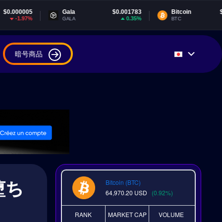
Gala
$0.001783
Bitcoin
$64,970.20
0.35%
0.92%
GALA
BTC
暗号商品
堕ち
Bitcoin (BTC)
64,970.20
USD
(0.92%)
RANK
MARKET CAP
VOLUME