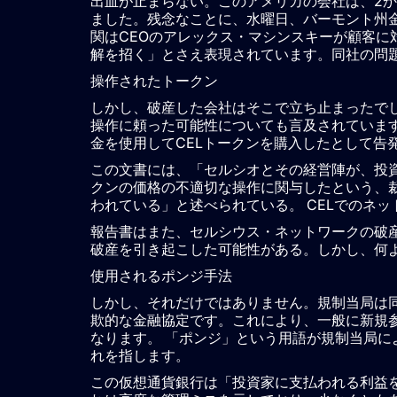
出血が止まらない。このアメリカの会社は、2
ました。残念なことに、水曜日、バーモント州
関はCEOのアレックス・マシンスキーが顧客に
解を招く」とさえ表現されています。同社の問題
操作されたトークン
しかし、破産した会社はそこで立ち止まったで
操作に頼った可能性についても言及されていま
金を使用してCELトークンを購入したとして告
この文書には、「セルシオとその経営陣が、投資
クンの価格の不適切な操作に関与したという、
われている」と述べられている。 CELでのネッ
報告書はまた、セルシウス・ネットワークの破産は
破産を引き起こした可能性がある。しかし、何
使用されるポンジ手法
しかし、それだけではありません。規制当局は
欺的な金融協定です。これにより、一般に新規
なります。 「ポンジ」という用語が規制当局
れを指します。
この仮想通貨銀行は「投資家に支払われる利益