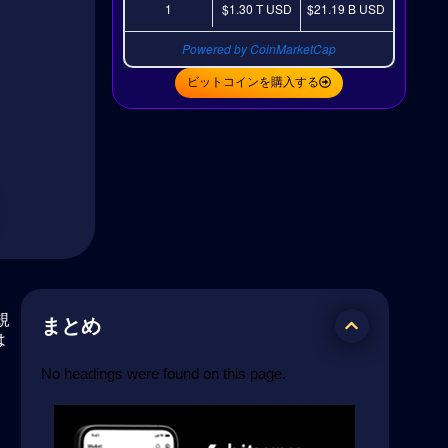
1
$1.30 T
USD
$21.19 B
USD
Powered by CoinMarketCap
ビットコインを購入する
規
まとめ
は
No headings were found on this page.