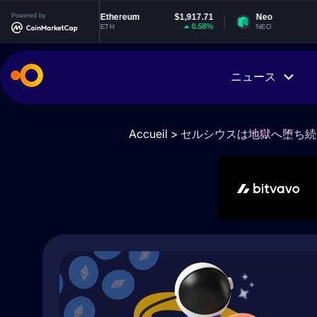
46
Powered by
Ethereum
$1,917.71
Neo
$1.83
4%
0.58%
-0.61%
ETH
NEO
ニュース
Accueil
>
セルシウスは地獄へ堕ち続