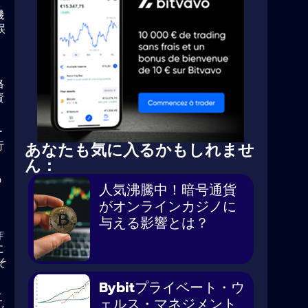
機
誤
格
資
ー
行
あなたも気に入るかもしれませ
ん：
の
人気沸騰中！暗号通貨
がオンラインカジノに
与える影響とは？
詐
に
そ
Bybitプライベート・ウ
こ
ェルス・マネジメント