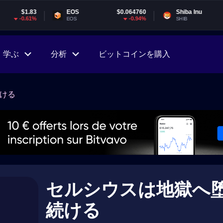
EOS
$0.064760
Shiba Inu
$0.000005
-0.94%
-1.97%
EOS
SHIB
学ぶ
分析
ビットコインを購入
ける
セルシウスは地獄へ
続ける