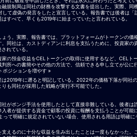
か月前に破産を申請したとき、それは永久に終わったと考えてい
金融規制局は同社の財務を攻撃する文書を提出した。実際、同
対して虚偽の発言をしたと宣言している。報告書では後者は「
はすべて、早くも2019年に始まっていたと言われている。
しょう。実際、報告書では、プラットフォームがトークンの価
す。同社は、カストディアンに利息を支払うために、投資家の
発されている。
家の預金収益をCELトークンの取得に使用するなど、CELト
裁判所への書簡やその他の方法で、信頼できる申し立てが公に
トポジションを増やす »
2019年に遡ると明記している。2022年の価格下落が同社
よりも同社が採用した戦略が実行不可能でした。
同社がポンジ手法を使用したとして直接非難している。後者は
参入者が提供する資金で顧客の投資に報酬を支払うことが可能
によって明確に規定されていない場合、使用される用語は明確に
を支えるのに十分な収益を生み出したことは一度もなかった。