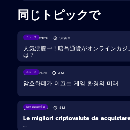
同じトピックで
ニュース
28/07/2026
1未満
M
人気沸騰中！暗号通貨がオンラインカジ
は？
ニュース
15/08/2025
3
M
암호화폐가 이끄는 게임 환경의 미래
Non classifié(e)
20/03/2025
4
M
Le migliori criptovalute da acquistar
...