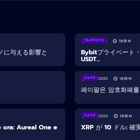
プレスリリース
18/08/2025
1未満
M
ノに与える影響と
Bybitプライベー
USDT...
ニュース
30/07/2025
1未満
M
페이팔은 암호화폐를 도
ニュース
22/02/2025
1未満
M
e ora: Aureal One e
XRP が 10 ドル