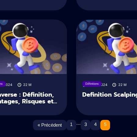
ons
Définitions
10/2024
22
M
21/10/2024
22
M
verse : Définition,
Definition Scalpin
tages, Risques et...
…
1
3
4
5
« Précédent