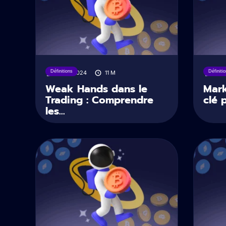
Définitions
Définiti
01/12/2024
11
M
01/
Weak Hands dans le
Mark
Trading : Comprendre
clé p
les...