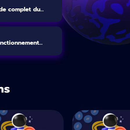
e complet du...
nctionnement...
ns