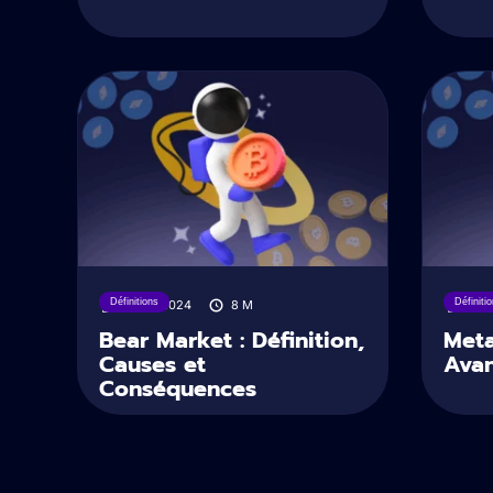
Définitions
Définiti
25/10/2024
8
M
24/
Bear Market : Définition,
Meta
Causes et
Avan
Conséquences