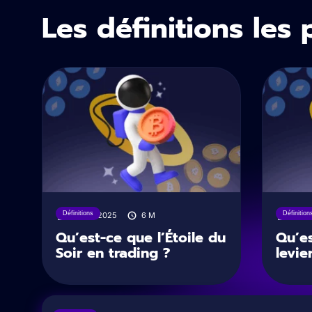
Les définitions les 
Définitions
Définition
20/08/2025
6
M
20/0
Qu’est-ce que l’Étoile du
Qu’es
Soir en trading ?
levie