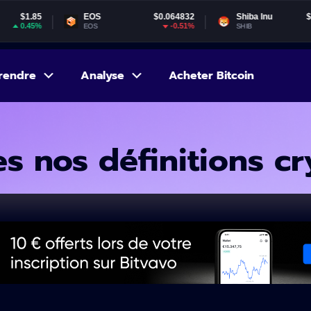
OS
$0.064832
Shiba Inu
$0.000005
Gal
-0.51%
0.06%
S
SHIB
GAL
rendre
Analyse
Acheter Bitcoin
s nos définitions cr