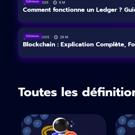
Définitions
19/08/2025
6
M
Comment fonctionne un Ledger ? Guid
Définitions
04/04/2025
26
M
Blockchain : Explication Complète, Fo
Toutes les définitio