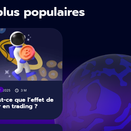
plus populaires
s
8/2025
3
M
t-ce que l’effet de
r en trading ?