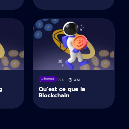
Définitions
07/08/2024
3
M
g
Qu’est ce que la
Blockchain