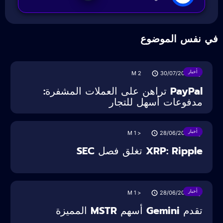
ي نفس الموضوع
أخبار
M
2
30/07/2025
PayPal تراهن على العملات المشفرة:
مدفوعات أسهل للتجار
أخبار
M
< 1
28/06/2025
XRP: Ripple تغلق فصل SEC
أخبار
M
< 1
28/06/2025
تقدم Gemini أسهم MSTR المميزة