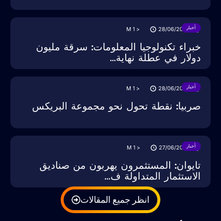
أخبار
M
< 1
28/06/2025
خبراء تكنولوجيا المعلومات: سرقة مليون
دولار في عطلة نهاية...
أخبار
M
< 1
28/06/2025
صربيا: نقطة تحول نحو مجموعة البريكس
أخبار
M
< 1
27/06/2025
تايوان: المستثمرون يهربون من صناديق
الاستثمار المتداولة ف...
انظر جميع المقالات