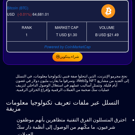
Bitcoin (BTC)
USD
(-0.01%)
64,681.01
RANK
MARKET CAP
VOLUME
1
USD
$1.30 T
USD
$21.49 B
Powered by CoinMarketCap
شراء بيتكوين
نجح مجرمو الإنترنت، الذين انتحلوا صفة فنيي تكنولوجيا معلومات، في التسلل
إلى العديد من مشاريع NFT وWeb3، وسرقوا ما يقارب مليون دولار في غضون
أيام قليلة. وتتمثل أساليب عملهم في استغلال الوصول الداخلي لتزييف
عمليات سكّ ضخمة من العملات الرقمية وإفراغ الخزائن الرقمية.
التسلل عبر ملفات تعريف تكنولوجيا معلومات
مزيفة
اخترق المتسللون الفرق التقنية متظاهرين بأنهم موظفون
شرعيون، ما مكّنهم من الوصول إلى أنظمة دار سكّ
العملات.