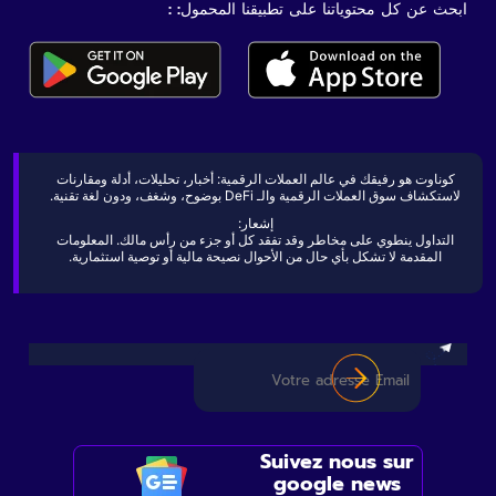
ابحث عن كل محتوياتنا على تطبيقنا المحمول: :
كوناوت هو رفيقك في عالم العملات الرقمية: أخبار، تحليلات، أدلة ومقارنات
لاستكشاف سوق العملات الرقمية والـ DeFi بوضوح، وشغف، ودون لغة تقنية.
إشعار:
التداول ينطوي على مخاطر وقد تفقد كل أو جزء من رأس مالك. المعلومات
المقدمة لا تشكل بأي حال من الأحوال نصيحة مالية أو توصية استثمارية.
Suivez nous sur
google news