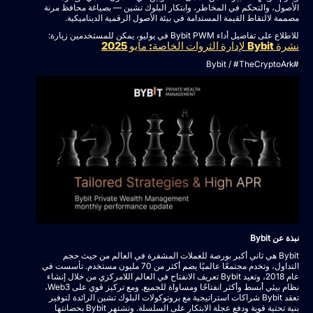
الأصول، والتحكم في المخاطر، وابتكار البلوك تشين — بصياغة محافظ مرنة
مصممة لالتقاط القيمة المستدامة في بيئة الأصول الرقمية الديناميكية.
للاطلاع على تفاصيل أداء Bybit PWM في يوليو، يمكن للمستخدمين زيارة:
نشرة Bybit لإدارة الثروات الخاصة: مايو 2025
#Bybit / #TheCryptoArk
نبذة عن Bybit
Bybit هي ثاني أكبر بورصة للعملات المشفرة في العالم من حيث حجم
التداول، وتخدم مجتمعًا عالميًا يضم أكثر من 70 مليون مستخدم. تأسست في
عام 2018، وتعيد Bybit تعريف الانفتاح في العالم اللامركزي من خلال إنشاء
نظام بيئي أبسط وأكثر انفتاحًا ومساواة للجميع. ومع تركيز قوي على Web3،
تعقد Bybit شراكات استراتيجية مع بروتوكولات البلوك تشين الرائدة لتوفير
بنية تحتية قوية ودفع عجلة الابتكار على السلسلة. وتشتهر Bybit بحضانتها