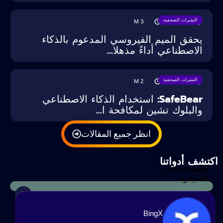
النشرات الصحفية
M
3
15/12/2024
يحقق الميم الفيروسي المدعوم بالذكاء
الاصطناعي أداءً مذهلا...
النشرات الصحفية
M
2
11/07/2024
SafeBear: استخدام الذكاء الاصطناعي
والبلوك تشين لمكافحة ا...
انظر جميع المقالات
كتشف أدواتنا
حاسبة
تحليل العملات
الضرائب
المشفرة
BingX