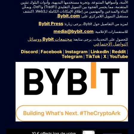
الآمنة، وأسواقها المتنوعة، وتجربة مستخدمها البديهية، وأدوات البلوك تشين
المتقدمة، مما يجسر الفجوة بين التمويل التقليدي (TradFi) وDeFi، ويمكّن
البناة والمبدعين والمهتمين من إطلاق الإمكانات الكاملة لـWeb3. اكتشف
Bybit.com
مستقبل التمويل اللامركزي على:
.
Bybit Press
لمزيد من التفاصيل حول Bybit، يرجى زيارة:
media@bybit.com
للاستفسارات الإعلامية:
مجتمعات Bybit ووسائل
للحصول على التحديثات، يرجى متابعة:
التواصل الاجتماعي
Discord
Facebook
Instagram
LinkedIn
Reddit
|
|
|
|
|
Telegram
TikTok
X
YouTube
|
|
|