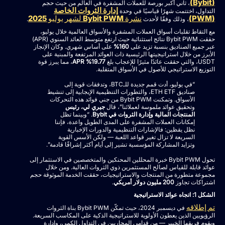
(Bybit)
، ثاني أكبر بورصة للعملات المشفرة في العالم من حيث حجم
إدارة الثروات الخاصة
التداول، اختتمت شهرًا قياسيًا في وحدة
(PWM)
نشرة Bybit PWM لشهر يوليو 2025
، وذلك وفقًا لأحدث
.
مع التقاط تقلبات أسواق العملات المشفرة والأسواق العالمية خلال يوليو،
حققت Bybit PWM نتائج استثنائية حيث ارتفع متوسط العائد السنوي (APR)
عبر جميع الصناديق بنسبة تزيد على
160%
على أساس شهري. وكان الإنجاز
الأبرز من خلال استراتيجيتها الرئيسية ذات العوائد المرتفعة والمبنية على
USDT، والتي حققت عائدًا مثيرًا للإعجاب بلغ
19.77% APR
، مما يبرز قوة
التوزيع الاستراتيجي للأصول في الأسواق المتقلبة.
“في يوليو، أدت قمم جديدة للـBTC، وتدفقات قوية إلى
صناديق ETH ETF، والتطورات التنظيمية الإيجابية إلى تنشيط
الأسواق. وتمكنت Bybit PWM من جني فوائد هذه التحركات
وتحقيق عوائد ملموسة لعملائنا”، قال
جيري لي، رئيس
المنتجات المالية وإدارة الثروات في Bybit
. “وبينما تظل
إمكانات العملات المشفرة على المدى الطويل واعدة، فإننا
نظل يقظين: فالإشارات التنظيمية والدورات الإخبارية
السريعة لا تزال تغير قواعد اللعبة — ولكن الأسس القوية
وتزايد المشاركة المؤسسية تشير إلى أيام أكثر إشراقًا قادمة”.
تحول Bybit PWM خبرة المحللين المحنكين والمتخصصين في الاستثمار إلى
عوائد قابلة للقياس لصالح المستثمرين ذوي الثروات العالية. ومن خلال
مجموعة متطورة من المنتجات والاستراتيجيات، حققت الخدمة الموثوقة حجم
اشتراكات تجاوز
200 مليون دولار أمريكي
.
الشكل 1: اتجاه عوائد الاستراتيجية
تم إطلاقه
في ديسمبر 2024، حيث تمكّن Bybit PWM بناة الثروات
الرؤيويين الذين يعطون الأولوية للاستراتيجية الذكية على المكاسب السريعة.
ويقوم فريقها الخبير — من قدامى المحاربين في التداول الكمي، وإدارة