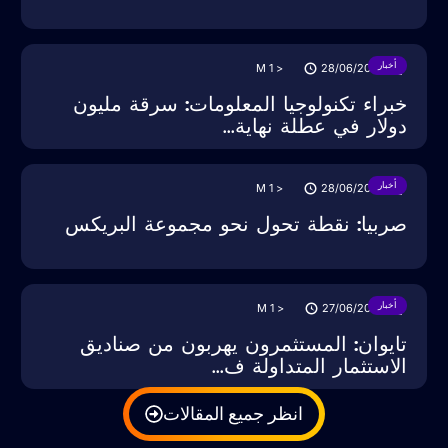
أخبار
M
< 1
28/06/2025
خبراء تكنولوجيا المعلومات: سرقة مليون
دولار في عطلة نهاية...
أخبار
M
< 1
28/06/2025
صربيا: نقطة تحول نحو مجموعة البريكس
أخبار
M
< 1
27/06/2025
تايوان: المستثمرون يهربون من صناديق
الاستثمار المتداولة ف...
انظر جميع المقالات