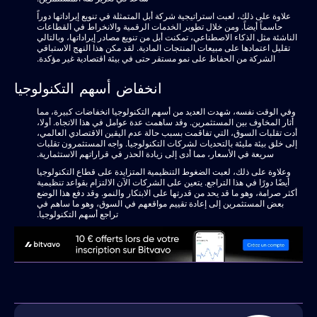
علاوة على ذلك، لعبت استراتيجية شركة أبل المتمثلة في تنويع إيراداتها دوراً
حاسماً أيضاً. ومن خلال تطوير الخدمات الرقمية والانخراط في القطاعات
الناشئة مثل الذكاء الاصطناعي، تمكنت أبل من تنويع مصادر إيراداتها، وبالتالي
تقليل اعتمادها على مبيعات المنتجات المادية. لقد مكن هذا النهج الاستباقي
الشركة من الحفاظ على نمو مستقر حتى في بيئة اقتصادية غير مؤكدة.
انخفاض أسهم التكنولوجيا
وفي الوقت نفسه، شهدت العديد من أسهم التكنولوجيا انخفاضات كبيرة، مما
أثار المخاوف بين المستثمرين. وقد ساهمت عدة عوامل في هذا الاتجاه. أولا،
أدت تقلبات السوق، التي تفاقمت بسبب حالة عدم اليقين الاقتصادي العالمي،
إلى خلق بيئة مليئة بالتحديات لشركات التكنولوجيا. واجه المستثمرون تقلبات
سريعة في الأسعار، مما أدى إلى زيادة الحذر في قراراتهم الاستثمارية.
وعلاوة على ذلك، لعبت الضغوط التنظيمية المتزايدة على قطاع التكنولوجيا
أيضًا دورًا في هذا التراجع. يتعين على الشركات الآن الالتزام بقواعد تنظيمية
أكثر صرامة، وهو ما قد يحد من قدرتها على الابتكار والنمو. وقد دفع هذا الوضع
بعض المستثمرين إلى إعادة تقييم مواقعهم في السوق، وهو ما ساهم في
تراجع أسهم التكنولوجيا.