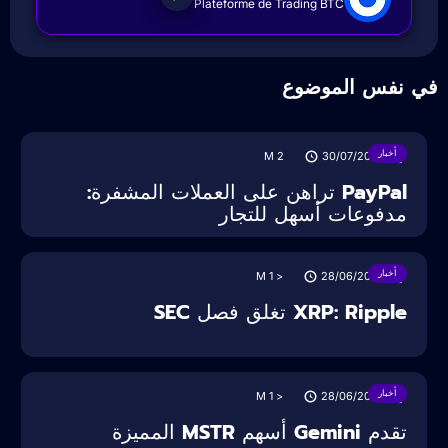
Plateforme de Trading BTC
ي نفس الموضوع
أخبار
M
2
30/07/2025
PayPal تراهن على العملات المشفرة:
مدفوعات أسهل للتجار
أخبار
M
< 1
28/06/2025
XRP: Ripple تغلق فصل SEC
أخبار
M
< 1
28/06/2025
تقدم Gemini أسهم MSTR المميزة