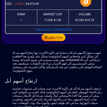
USD
(-0.38%)
64,974.69
RANK
MARKET CAP
VOLUME
1
USD
$1.30 T
USD
$16.78 B
Powered by CoinMarketCap
شراء بيتكوين
شهدت سوق الأسهم تحركات متباينة في الآونة الأخيرة، مع ارتفاع أسهم شركة
أبل بشكل كبير وانخفاض أسهم التكنولوجيا بشكل عام. ويُعزى هذا الظاهرة
جزئيًا إلى تأثير Deepseek AI، وهي تقنية مستمرة في تحويل الصناعة. وبينما
يسعى المستثمرون إلى فهم الأسباب وراء هذه التقلبات، تستكشف هذه
المقالة العوامل التي ساهمت في هذه الديناميكية والآثار المترتبة على مستقبل
سوق التكنولوجيا.
ارتفاع أسهم أبل
ارتفعت أسهم شركة أبل في الآونة الأخيرة، حيث وصلت إلى مستويات قياسية
رغم الاتجاه الهبوطي العام في أسهم التكنولوجيا. هناك العديد من العوامل التي
يمكن أن تفسر هذا الأداء الاستثنائي. أولاً، واصلت شركة أبل الابتكار بمنتجات
تجذب انتباه الجمهور، مما عزز مكانتها كشركة رائدة في السوق. وتجاوزت
مبيعات أجهزتها، بما في ذلك هواتف آيفون وأجهزة ماك بوك، التوقعات، مما
ساعد في تعزيز ثقة المستثمرين.