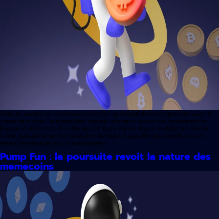
Dans un secteur en constante évolution, où l’adoption des cryptomonnaies ne
cesse de croître, Coinbase s’est imposé comme un acteur clé, notamment en
Europe et en France. À la tête de Coinbase France depuis le début de l’année,
Côme, passionné par l’innovation et le Web3. Il apporte son expertise et son
regard stratégique pour accompagner […]
Pump Fun : la poursuite revoit la nature des
memecoins