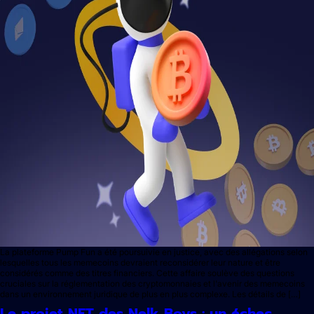
La plateforme Pump Fun a été poursuivie en justice, avec des allégations selon
lesquelles tous les memecoins devraient reconsidérer leur nature et être
considérés comme des titres financiers. Cette affaire soulève des questions
cruciales sur la réglementation des cryptomonnaies et l'avenir des memecoins
dans un environnement juridique de plus en plus complexe. Les détails de […]
Le projet NFT des Nelk Boys : un échec