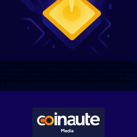
Avec la montée fulgurante des cryptomonnaies au cours des dernières années,
de plus en plus de personnes s’interrogent sur les moyens de gagner des cryptos
sans débourser un centime. Cet article vous propose de découvrir les différentes
méthodes pour obtenir des cryptomonnaies gratuitement, et pourquoi il est
judicieux d’explorer cet univers sans aucun investissement initial. En apprenant
[…]