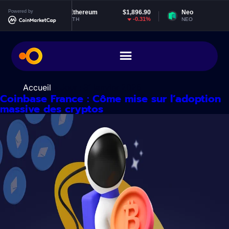
Aller
4
Powered by
Ethereum
$1,896.90
Neo
$1.83
au
%
-0.31%
-1.97%
ETH
NEO
contenu
Accueil
> Jour :
31 janvier 2025
Coinbase France : Côme mise sur l’adoption
massive des cryptos